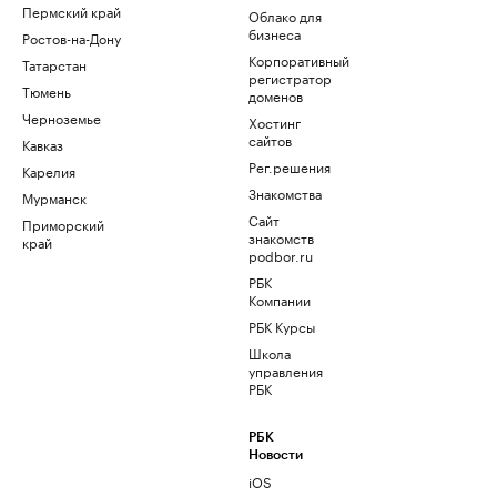
Пермский край
Облако для
бизнеса
Ростов-на-Дону
Корпоративный
Татарстан
регистратор
Тюмень
доменов
Черноземье
Хостинг
сайтов
Кавказ
Рег.решения
Карелия
Знакомства
Мурманск
Сайт
Приморский
знакомств
край
podbor.ru
РБК
Компании
РБК Курсы
Школа
управления
РБК
РБК
Новости
iOS