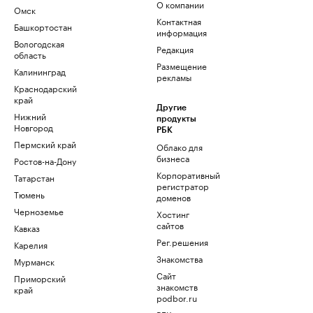
О компании
Омск
Контактная
Башкортостан
информация
Вологодская
Редакция
область
Размещение
Калининград
рекламы
Краснодарский
край
Другие
Нижний
продукты
Новгород
РБК
Пермский край
Облако для
бизнеса
Ростов-на-Дону
Корпоративный
Татарстан
регистратор
Тюмень
доменов
Черноземье
Хостинг
сайтов
Кавказ
Рег.решения
Карелия
Знакомства
Мурманск
Сайт
Приморский
знакомств
край
podbor.ru