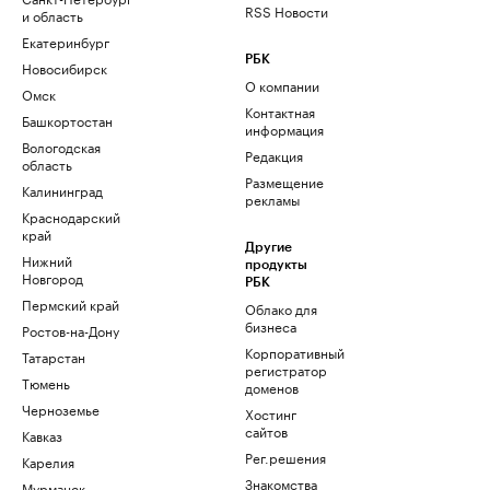
RSS Новости
и область
Екатеринбург
РБК
Новосибирск
О компании
Омск
Контактная
Башкортостан
информация
Вологодская
Редакция
область
Размещение
Калининград
рекламы
Краснодарский
край
Другие
Нижний
продукты
Новгород
РБК
Пермский край
Облако для
бизнеса
Ростов-на-Дону
Корпоративный
Татарстан
регистратор
Тюмень
доменов
Черноземье
Хостинг
сайтов
Кавказ
Рег.решения
Карелия
Знакомства
Мурманск