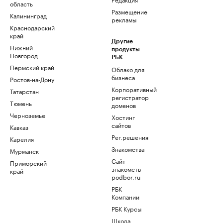
область
Размещение
Калининград
рекламы
Краснодарский
край
Другие
Нижний
продукты
Новгород
РБК
Пермский край
Облако для
бизнеса
Ростов-на-Дону
Корпоративный
Татарстан
регистратор
Тюмень
доменов
Черноземье
Хостинг
сайтов
Кавказ
Рег.решения
Карелия
Знакомства
Мурманск
Сайт
Приморский
знакомств
край
podbor.ru
РБК
Компании
РБК Курсы
Школа