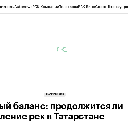
жимость
Autonews
РБК Компании
Телеканал
РБК Вино
Спорт
Школа упра
ипто
РБК Бизнес-среда
Дискуссионный клуб
Исследования
Кредитные 
рагентов
Политика
Экономика
Бизнес
Технологии и медиа
Финансы
Рын
ЭКСКЛЮЗИВ
ый баланс: продолжится ли
ление рек в Татарстане