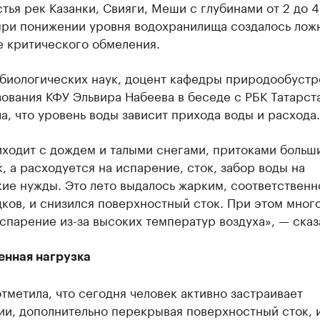
стья рек Казанки, Свияги, Меши с глубинами от 2 до 4
при понижении уровня водохранилища создалось лож
 критического обмеления.
 биологических наук, доцент кафедры природообустр
ования КФУ Эльвира Набеева в беседе с РБК Татарст
а, что уровень воды зависит прихода воды и расхода.
ходит с дождем и талыми снегами, притоками больш
, а расходуется на испарение, сток, забор воды на
ие нужды. Это лето выдалось жарким, соответственн
ков, и снизился поверхностный сток. При этом мног
спарение из-за высоких температур воздуха», — сказ
енная нагрузка
тметила, что сегодня человек активно застраивает
и, дополнительно перекрывая поверхностный сток, и