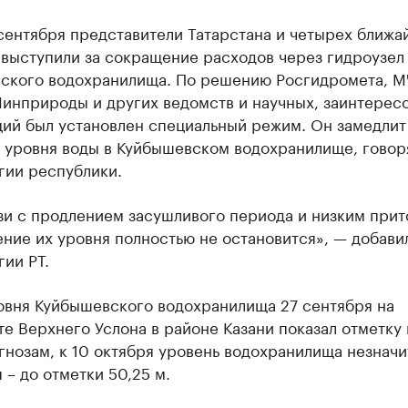
сентября представители Татарстана и четырех ближа
 выступили за сокращение расходов через гидроузел
ского водохранилища. По решению Росгидромета, 
Минприроды и других ведомств и научных, заинтерес
ций был установлен специальный режим. Он замедлит
 уровня воды в Куйбышевском водохранилище, говор
гии республики.
зи с продлением засушливого периода и низким при
ние их уровня полностью не остановится», — добави
ии РТ.
овня Куйбышевского водохранилища 27 сентября на
е Верхнего Услона в районе Казани показал отметку 
гнозам, к 10 октября уровень водохранилища незначи
 – до отметки 50,25 м.