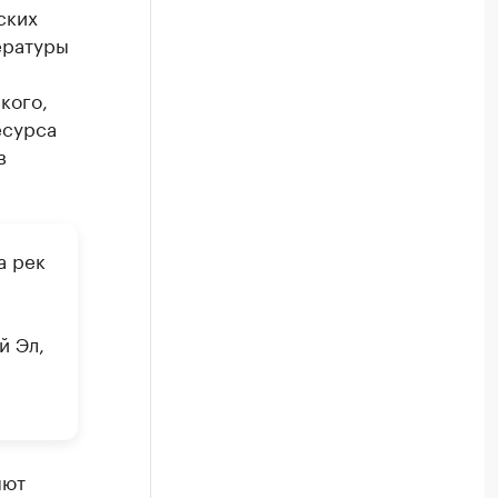
ских
ературы
кого,
есурса
в
а рек
й Эл,
яют