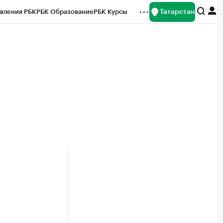
Татарстан
вления РБК
РБК Образование
РБК Курсы
рейтинги
Франшизы
Газета
ок наличной валюты