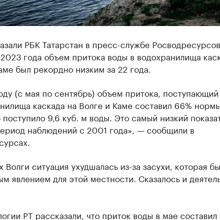
азали РБК Татарстан в пресс-службе Росводресурсов,
2023 года объем притока воды в водохранилища каск
аме был рекордно низким за 22 года.
оду (с мая по сентябрь) объем притока, поступающий
нилища каскада на Волге и Каме составил 66% нормы
поступило 9,6 куб. м воды. Это самый низкий показа
период наблюдений с 2001 года», — сообщили в
сурсах.
х Волги ситуация ухудшалась из-за засухи, которая б
м явлением для этой местности. Сказалось и деятел
огии РТ рассказали, что приток воды в мае составил