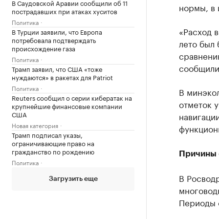
В Саудовской Аравии сообщили об 11
нормы, в 
пострадавших при атаках хуситов
Политика
«Расход 
В Турции заявили, что Европа
потребовала подтверждать
лето был 
происхождение газа
сравнени
Политика
сообщили
Трамп заявил, что США «тоже
нуждаются» в ракетах для Patriot
Политика
В минэкол
Reuters сообщил о серии кибератак на
отметок у
крупнейшие финансовые компании
США
навигации
Новая категория
функцион
Трамп подписал указы,
ограничивающие право на
гражданство по рождению
Причины 
Политика
В Росвод
Загрузить еще
многоводн
Периоды с