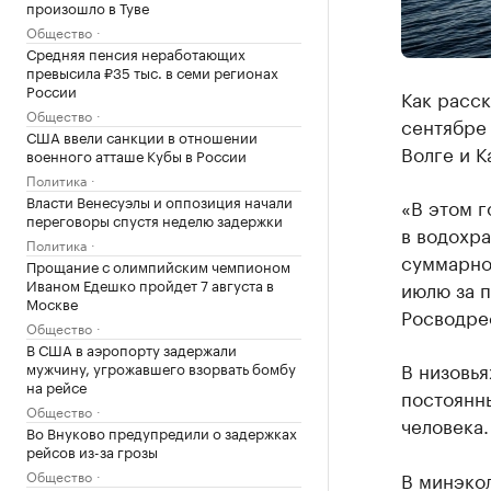
произошло в Туве
Общество
Средняя пенсия неработающих
превысила ₽35 тыс. в семи регионах
России
Как расск
Общество
сентябре 
США ввели санкции в отношении
Волге и К
военного атташе Кубы в России
Политика
Власти Венесуэлы и оппозиция начали
«В этом г
переговоры спустя неделю задержки
в водохра
Политика
суммарно 
Прощание с олимпийским чемпионом
Иваном Едешко пройдет 7 августа в
июлю за 
Москве
Росводре
Общество
В США в аэропорту задержали
В низовья
мужчину, угрожавшего взорвать бомбу
на рейсе
постоянны
Общество
человека.
Во Внуково предупредили о задержках
рейсов из-за грозы
Общество
В минэкол