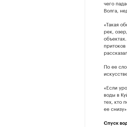
чего пада
Волга, н
«Такая об
рек, озер
объектах.
притоков 
рассказал
По ее сло
искусств
«Если уро
воды в К
тех, кто 
ее снизу»
Спуск во