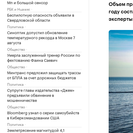
Мп и большой сенсор
Объем при
РБК и Huawei
году сос
Беспилотную опасность объявили в
Свердловской области
эксперты 
Политика
Синоптик допустил обновление
температурного рекорда в Москве 7
августа
Общество
Умерла заслуженный тренер России по
фехтованию Фаина Саевич
Общество
Минтранс предложил защищать трассы
от БПЛА за счет дорожных бюджетов
Политика
Супруге главы издательства «Джем»
предъявили обвинение в
мошенничестве
Общество
Bloomberg узнал о серии самоубийств
в Киберкомандовании США
Политика
Землетрясение магнитудой 4,1