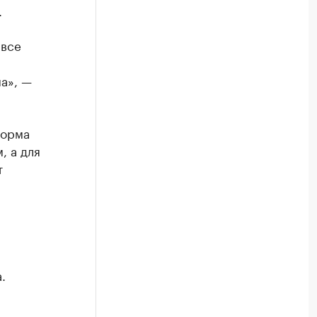
.
 все
а», —
норма
, а для
т
.