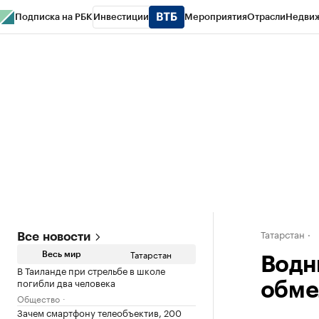
Подписка на РБК
Инвестиции
Мероприятия
Отрасли
Недви
РБК Life
Тренды
Визионеры
Национальные проекты
Город
Стиль
Кр
Спецпроекты СПб
Конференции СПб
Спецпроекты
Проверка конт
Татарстан
Все новости
Татарстан
Весь мир
Водн
В Таиланде при стрельбе в школе
погибли два человека
обме
Общество
Зачем смартфону телеобъектив, 200