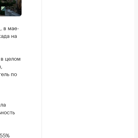
 в мае-
ада на
 в целом
,
тель по
ыла
ьность
 55%