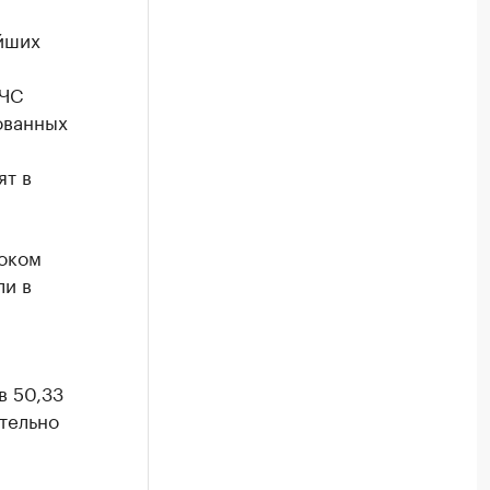
йших
МЧС
ованных
ят в
током
ли в
в 50,33
тельно