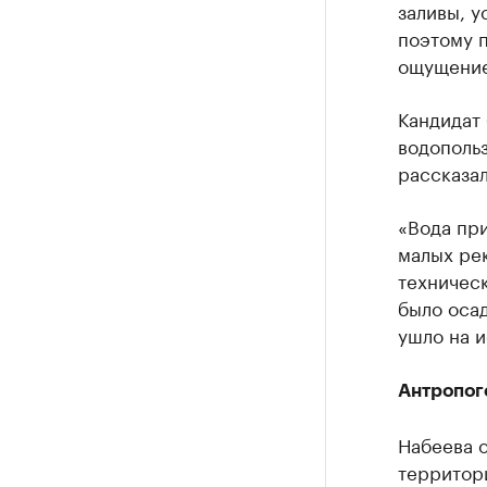
заливы, у
поэтому 
ощущение
Кандидат
водопольз
рассказал
«Вода при
малых рек
техническ
было осад
ушло на и
Антропог
Набеева о
территори