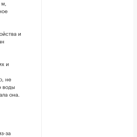
 м,
ное
ойства и
ан
их и
о, не
о воды
ала она.
з-за