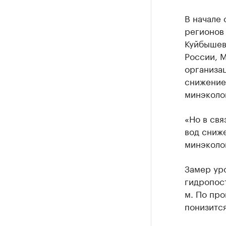
В начале 
регионов
Куйбышев
России, 
организа
снижение
минэколо
«Но в свя
вод сниже
минэколог
Замер ур
гидропост
м. По про
понизится