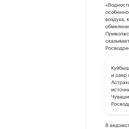
«Водность
особеннос
воздуха, 
обмелени
Приволжс
сказывает
Росводре
Куйбыш
и озер
Астрах
источн
Чуваши
Росвод
В ведомст