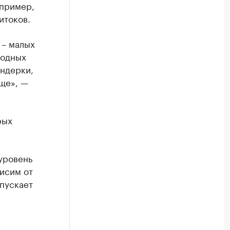
апример,
итоков.
 – малых
водных
индерки,
ище», —
рых
уровень
исим от
спускает