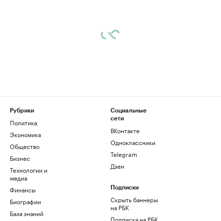
Рубрики
Социальные
сети
Политика
ВКонтакте
Экономика
Одноклассники
Общество
Telegram
Бизнес
Дзен
Технологии и
медиа
Финансы
Подписки
Скрыть баннеры
Биографии
на РБК
База знаний
Подписка на РБК