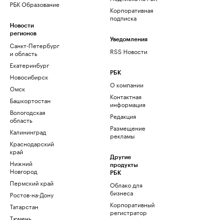
РБК Образование
Корпоративная
подписка
Новости
регионов
Уведомления
Санкт-Петербург
RSS Новости
и область
Екатеринбург
РБК
Новосибирск
О компании
Омск
Контактная
Башкортостан
информация
Вологодская
Редакция
область
Размещение
Калининград
рекламы
Краснодарский
край
Другие
Нижний
продукты
Новгород
РБК
Пермский край
Облако для
бизнеса
Ростов-на-Дону
Корпоративный
Татарстан
регистратор
Тюмень
доменов