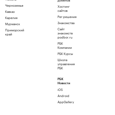
Черноземье
Хостинг
сайтов
Кавказ
Рег.решения
Карелия
Знакомства
Мурманск
Сайт
Приморский
знакомств
край
podbor.ru
РБК
Компании
РБК Курсы
Школа
управления
РБК
РБК
Новости
iOS
Android
AppGallery