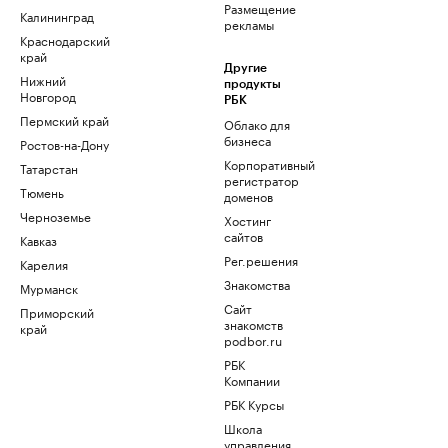
Размещение
Калининград
рекламы
Краснодарский
край
Другие
Нижний
продукты
Новгород
РБК
Пермский край
Облако для
бизнеса
Ростов-на-Дону
Корпоративный
Татарстан
регистратор
Тюмень
доменов
Черноземье
Хостинг
сайтов
Кавказ
Рег.решения
Карелия
Знакомства
Мурманск
Сайт
Приморский
знакомств
край
podbor.ru
РБК
Компании
РБК Курсы
Школа
управления