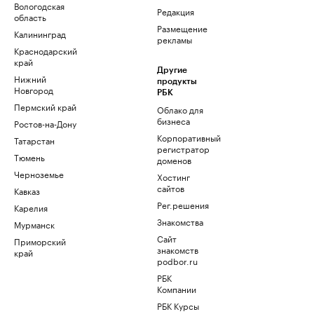
Вологодская
Редакция
область
Размещение
Калининград
рекламы
Краснодарский
край
Другие
Нижний
продукты
Новгород
РБК
Пермский край
Облако для
бизнеса
Ростов-на-Дону
Корпоративный
Татарстан
регистратор
Тюмень
доменов
Черноземье
Хостинг
сайтов
Кавказ
Рег.решения
Карелия
Знакомства
Мурманск
Сайт
Приморский
знакомств
край
podbor.ru
РБК
Компании
РБК Курсы