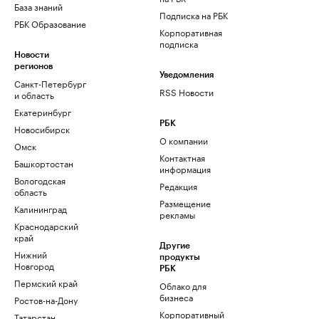
База знаний
Подписка на РБК
РБК Образование
Корпоративная
подписка
Новости
регионов
Уведомления
Санкт-Петербург
RSS Новости
и область
Екатеринбург
РБК
Новосибирск
О компании
Омск
Контактная
Башкортостан
информация
Вологодская
Редакция
область
Размещение
Калининград
рекламы
Краснодарский
край
Другие
Нижний
продукты
Новгород
РБК
Пермский край
Облако для
бизнеса
Ростов-на-Дону
Корпоративный
Татарстан