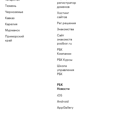
регистратор
Тюмень
доменов
Черноземье
Хостинг
сайтов
Кавказ
Рег.решения
Карелия
Знакомства
Мурманск
Сайт
Приморский
знакомств
край
podbor.ru
РБК
Компании
РБК Курсы
Школа
управления
РБК
РБК
Новости
iOS
Android
AppGallery