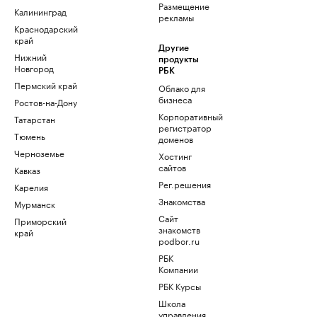
Размещение
Калининград
рекламы
Краснодарский
край
Другие
Нижний
продукты
Новгород
РБК
Пермский край
Облако для
бизнеса
Ростов-на-Дону
Корпоративный
Татарстан
регистратор
Тюмень
доменов
Черноземье
Хостинг
сайтов
Кавказ
Рег.решения
Карелия
Знакомства
Мурманск
Сайт
Приморский
знакомств
край
podbor.ru
РБК
Компании
РБК Курсы
Школа
управления