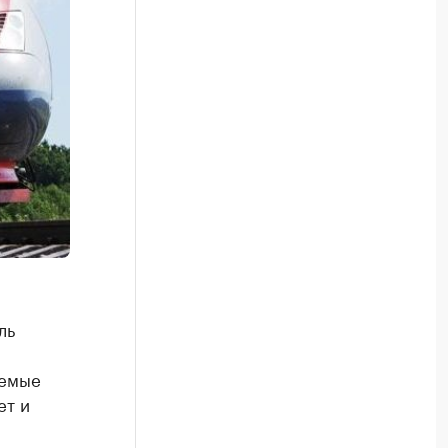
ль
яемые
ет и