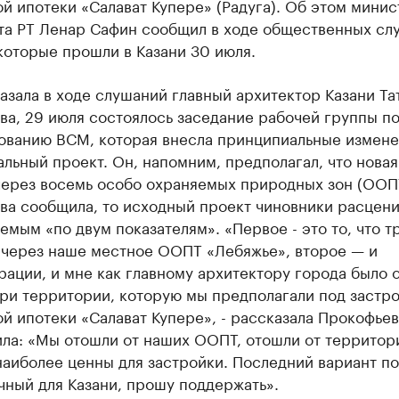
й ипотеки «Салават Купере» (Радуга). Об этом минис
та РТ Ленар Сафин сообщил в ходе общественных сл
которые прошли в Казани 30 июля.
азала в ходе слушаний главный архитектор Казани Та
а, 29 июля состоялось заседание рабочей группы п
ованию ВСМ, которая внесла принципиальные измене
льный проект. Он, напомним, предполагал, что новая
через восемь особо охраняемых природных зон (ООП
ва сообщила, то исходный проект чиновники расцен
мым «по двум показателям». «Первое - это то, что т
 через наше местное ООПТ «Лебяжье», второе — и
ации, и мне как главному архитектору города было 
ри территории, которую мы предполагали под застр
й ипотеки «Салават Купере», - рассказала Прокофьев
ила: «Мы отошли от наших ООПТ, отошли от территор
аиболее ценны для застройки. Последний вариант п
чный для Казани, прошу поддержать».