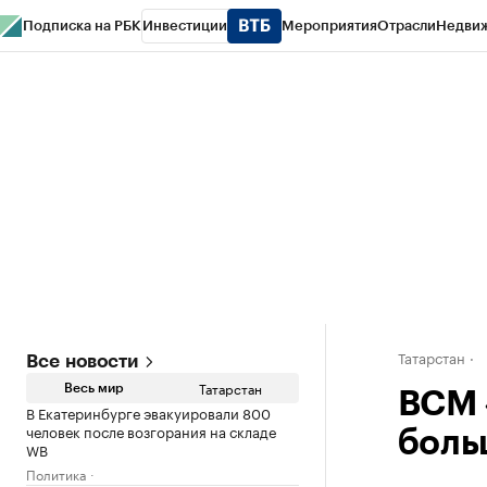
Подписка на РБК
Инвестиции
Мероприятия
Отрасли
Недви
РБК Life
Тренды
Визионеры
Национальные проекты
Город
Стиль
Кр
Спецпроекты СПб
Конференции СПб
Спецпроекты
Проверка конт
Татарстан
Все новости
Татарстан
Весь мир
ВСМ 
В Екатеринбурге эвакуировали 800
человек после возгорания на складе
боль
WB
Политика