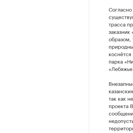
Согласно 
существу
трасса пр
заказник 
образом, 
природны
коснётся
парка «Ни
«Лебяжье
Внезапны
казанских
так как н
проекта В
сообщени
недопуст
территор