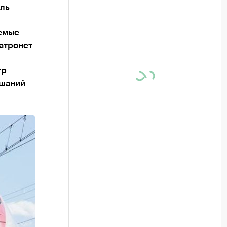
ль
яемые
затронет
тр
ушаний