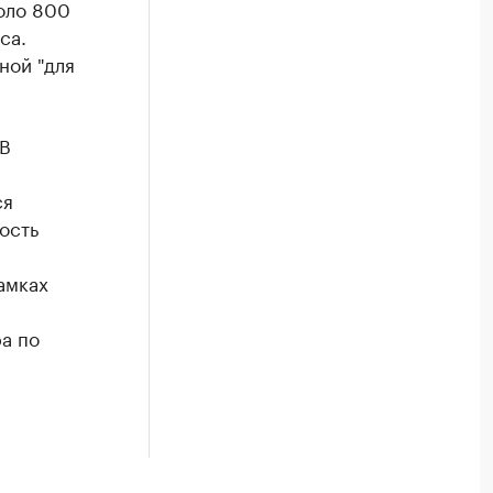
оло 800
са.
ной "для
 В
ся
ость
амках
ра по