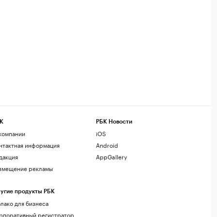
К
РБК Новости
компании
iOS
нтактная информация
Android
дакция
AppGallery
змещение рекламы
угие продукты РБК
лако для бизнеса
рпоративный регистратор