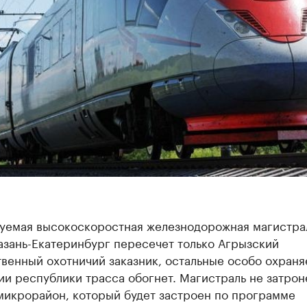
уемая высокоскоростная железнодорожная магистра
азань-Екатеринбург пересечет только Агрызский
твенный охотничий заказник, остальные особо охран
и республики трасса обогнет. Магистраль не затрон
микрорайон, который будет застроен по программе