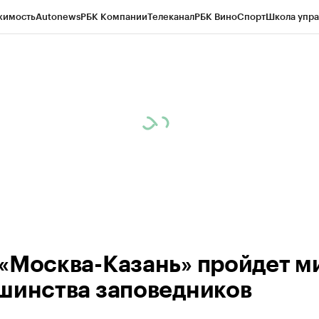
жимость
Autonews
РБК Компании
Телеканал
РБК Вино
Спорт
Школа упра
ипто
РБК Бизнес-среда
Дискуссионный клуб
Исследования
Кредитные 
рагентов
Политика
Экономика
Бизнес
Технологии и медиа
Финансы
Рын
«Москва-Казань» пройдет м
шинства заповедников