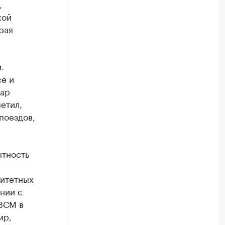
,
кой
рая
.
се и
нар
етил,
поездов,
тность
ритетных
нии с
ВСМ в
ир,