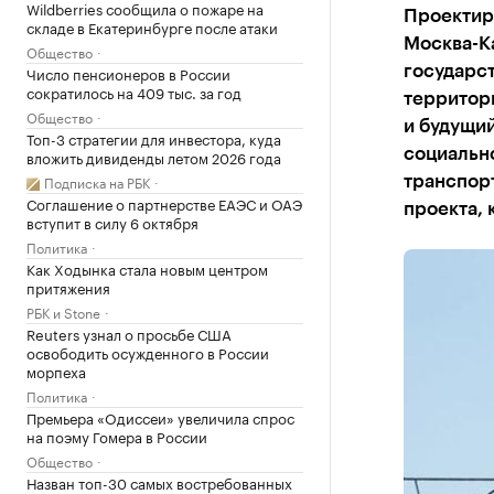
Wildberries сообщила о пожаре на
Проектир
складе в Екатеринбурге после атаки
Москва-К
Общество
Число пенсионеров в России
государст
сократилось на 409 тыс. за год
территори
Общество
и будущий
Топ-3 стратегии для инвестора, куда
социально
вложить дивиденды летом 2026 года
Подписка на РБК
транспор
Соглашение о партнерстве ЕАЭС и ОАЭ
проекта,
вступит в силу 6 октября
Политика
Как Ходынка стала новым центром
притяжения
РБК и Stone
Reuters узнал о просьбе США
освободить осужденного в России
морпеха
Политика
Премьера «Одиссеи» увеличила спрос
на поэму Гомера в России
Общество
Назван топ-30 самых востребованных