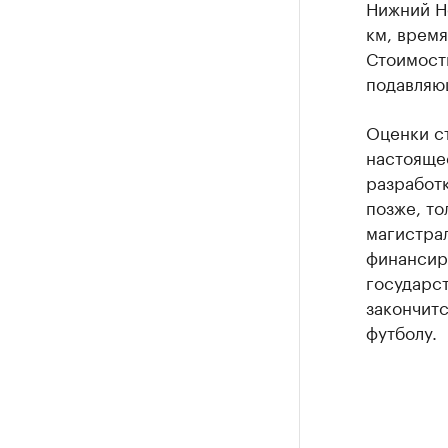
Нижний Н
км, время
Стоимость
подавляю
Оценки ст
настояще
разработ
позже, то
магистрал
финансир
государст
закончитс
футболу.