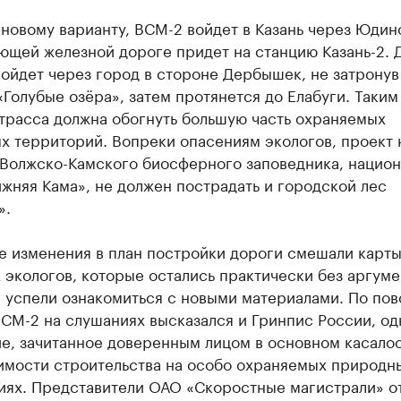
новому варианту, ВСМ-2 войдет в Казань через Юдин
ющей железной дороге придет на станцию Казань-2. 
ойдет через город в стороне Дербышек, не затронув
«Голубые озёра», затем протянется до Елабуги. Таким
трасса должна обогнуть большую часть охраняемых
х территорий. Вопреки опасениям экологов, проект 
 Волжско-Камского биосферного заповедника, национ
жняя Кама», не должен пострадать и городской лес
».
е изменения в план постройки дороги смешали карт
 экологов, которые остались практически без аргуме
е успели ознакомиться с новыми материалами. По пов
СМ-2 на слушаниях высказался и Гринпис России, од
е, зачитанное доверенным лицом в основном касало
имости строительства на особо охраняемых природн
иях. Представители ОАО «Скоростные магистрали» о