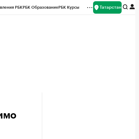
Татарстан
вления РБК
РБК Образование
РБК Курсы
рейтинги
Франшизы
Газета
ок наличной валюты
имо