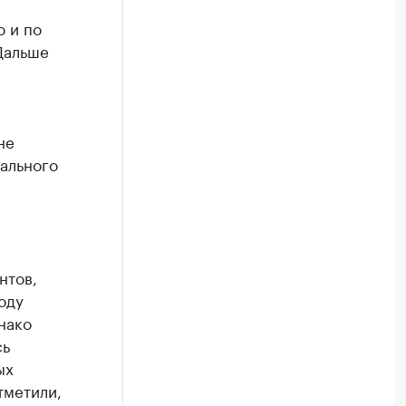
о и по
Дальше
не
ального
ы
нтов,
оду
нако
сь
ых
тметили,