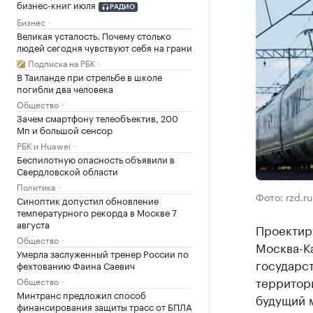
бизнес-книг июля
РАДИО
Бизнес
Великая усталость. Почему столько
людей сегодня чувствуют себя на грани
Подписка на РБК
В Таиланде при стрельбе в школе
погибли два человека
Общество
Зачем смартфону телеобъектив, 200
Мп и большой сенсор
РБК и Huawei
Беспилотную опасность объявили в
Свердловской области
Политика
Фото: rzd.ru
Синоптик допустил обновление
температурного рекорда в Москве 7
августа
Проектир
Общество
Москва-К
Умерла заслуженный тренер России по
государс
фехтованию Фаина Саевич
территори
Общество
Минтранс предложил способ
будущий 
финансирования защиты трасс от БПЛА