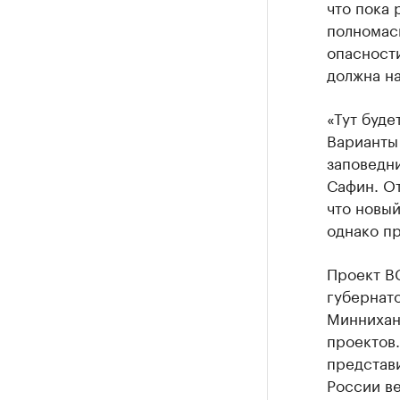
что пока
полномас
опасности
должна на
«Тут буде
Варианты 
заповедни
Сафин. От
что новый
однако п
Проект В
губернат
Миннихано
проектов.
представ
России ве