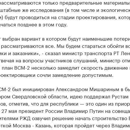
 рассматриваются только предварительные материалы
штабные же исследования (в том числе и экологичес
) будут проводиться на стадии проектирования, кото
чаться позднее в этом году.
т выбран вариант в котором будут наименьшие потери
рассматриваются все. Мы будем стараться обойти в
ки и заказники», - сказал министр транспорта РТ Ле
вечая на вопросы участников слушаний, министр отм
 план ВСМ-2 несколько замедлит скорость движение 
роектировщики сочли замедление допустимым.
СМ-2 был инициирован Александром Мишариным в бы
ором Свердловской области, идею поддержал Рустам
в, отметив, что для республики — это один из прио
 27 мая президент России Владимир Путин на совеща
ителями РЖД озвучил решение начать строительство 
ткой Москва - Казань, которая пройдет через Владим