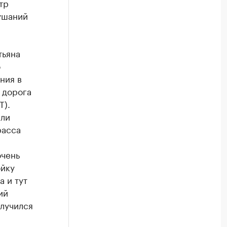
тр
ушаний
тьяна
о
ния в
 дорога
Т).
или
расса
очень
ойку
а и тут
ий
олучился