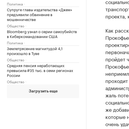
социально
Политика
транспор
Супруге главы издательства «Джем»
предъявили обвинение в
проекта, 
мошенничестве
Общество
Как расск
Bloomberg узнал о серии самоубийств
в Киберкомандовании США
Прокофьев
Политика
проектир
Землетрясение магнитудой 4,1
первонача
произошло в Туве
пройдет 
Общество
Средняя пенсия неработающих
Прокофье
превысила ₽35 тыс. в семи регионах
неприемле
России
проходит
Общество
администр
Загрузить еще
жаль поте
социально
же добав
которые н
очень уда