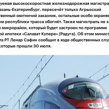
уемая высокоскоростная железнодорожная магистра
азань-Екатеринбург, пересечёт только Агрызский
венный охотничий заказник, остальные особо охран
и республики трасса обогнёт. Также магистраль не 
 микрорайон, который будет застроен по программе
й ипотеки «Салават Купере» (Радуга). Об этом минис
та РТ Ленар Сафин сообщил в ходе общественных сл
 которые прошли 30 июля.