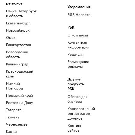
регионов
Уведомления
Санкт-Петербург
RSS Новости
и область
Екатеринбург
РБК
Новосибирск
О компании
Омск
Контактная
Башкортостан
информация
Вологодская
Редакция
область
Размещение
Калининград
рекламы
Краснодарский
край
Другие
Нижний
продукты
Новгород
РБК
Пермский край
Облако для
бизнеса
Ростов-на-Дону
Корпоративный
Татарстан
регистратор
Тюмень
доменов
Черноземье
Хостинг
сайтов
Кавказ