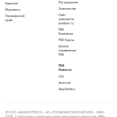
Рег.решения
Карелия
Знакомства
Мурманск
Сайт
Приморский
знакомств
край
podbor.ru
РБК
Компании
РБК Курсы
Школа
управления
РБК
РБК
Новости
iOS
Android
AppGallery
© ООО «БИЗНЕСПРЕСС», АО «РОСБИЗНЕСКОНСАЛТИНГ», 1995–
2026. Сообщения и материалы информационного агентства «РБК»