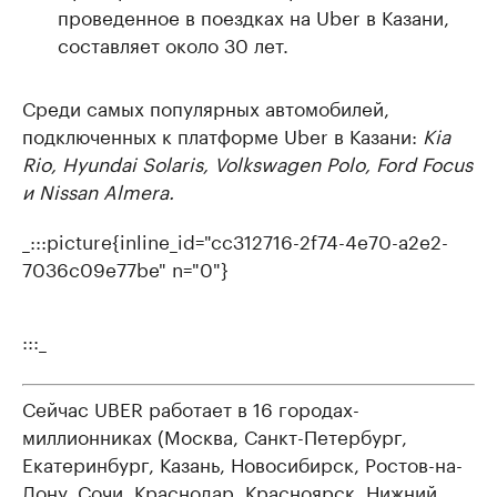
проведенное в поездках на Uber в Казани,
составляет около 30 лет.
Среди самых популярных автомобилей,
подключенных к платформе Uber в Казани:
Kia
Rio, Hyundai Solaris, Volkswagen Polo, Ford Focus
и Nissan Almera.
_:::picture{inline_id="cc312716-2f74-4e70-a2e2-
7036c09e77be" n="0"}
:::_
Сейчас UBER работает в 16 городах-
миллионниках (Москва, Санкт-Петербург,
Екатеринбург, Казань, Новосибирск, Ростов-на-
Дону, Сочи, Краснодар, Красноярск, Нижний