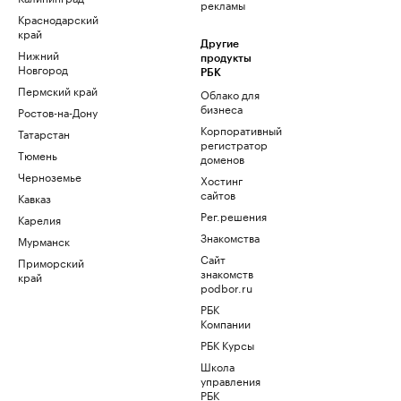
рекламы
Краснодарский
край
Другие
Нижний
продукты
Новгород
РБК
Пермский край
Облако для
бизнеса
Ростов-на-Дону
Корпоративный
Татарстан
регистратор
Тюмень
доменов
Черноземье
Хостинг
сайтов
Кавказ
Рег.решения
Карелия
Знакомства
Мурманск
Сайт
Приморский
знакомств
край
podbor.ru
РБК
Компании
РБК Курсы
Школа
управления
РБК