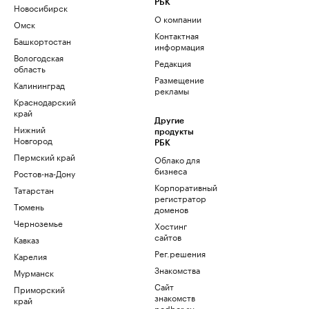
РБК
Новосибирск
О компании
Омск
Контактная
Башкортостан
информация
Вологодская
Редакция
область
Размещение
Калининград
рекламы
Краснодарский
край
Другие
Нижний
продукты
Новгород
РБК
Пермский край
Облако для
бизнеса
Ростов-на-Дону
Корпоративный
Татарстан
регистратор
Тюмень
доменов
Черноземье
Хостинг
сайтов
Кавказ
Рег.решения
Карелия
Знакомства
Мурманск
Сайт
Приморский
знакомств
край
podbor.ru