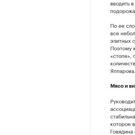
вводить в
подорожан
По ее сло
все небол
элитных 
Поэтому к
«стопе», 
количеств
Яппарова
Мясо и в
Руководи
ассоциаци
стабильна
которое в
Говядина