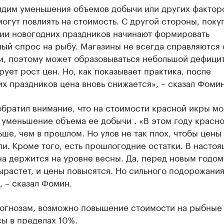
идим уменьшения объемов добычи или других фактор
огут повлиять на стоимость. С другой стороны, поку
ии новогодних праздников начинают формировать
ый спрос на рыбу. Магазины не всегда справляются 
и, поэтому может образовываться небольшой дефицит
ует рост цен. Но, как показывает практика, после
х праздников цена вновь снижается», – сказал Фомин
братил внимание, что на стоимости красной икры м
 уменьшение объема ее добычи . «В этом году красн
ше, чем в прошлом. Но улов не так плох, чтобы цены
и. Кроме того, есть прошлогодние остатки. В насто
а держится на уровне весны. Да, перед новым годом
ырастет, и цены повысятся. Но сильного подорожани
 – сказал Фомин.
рогнозам, возможно повышение стоимости на рыбные
ы в пределах 10%.