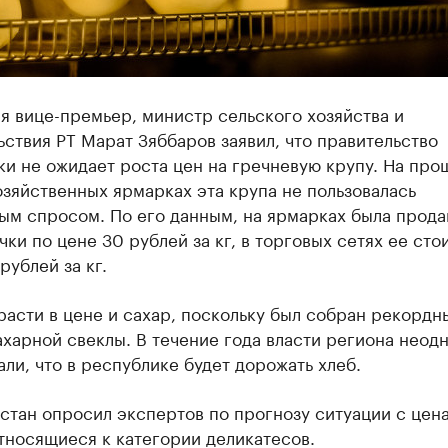
я вице-премьер, министр сельского хозяйства и
ствия РТ Марат Зяббаров заявил, что правительство
ки не ожидает роста цен на гречневую крупу. На пр
зяйственных ярмарках эта крупа не пользовалась
ым спросом. По его данным, на ярмарках была прода
чки по цене 30 рублей за кг, в торговых сетях ее сто
рублей за кг.
расти в цене и сахар, поскольку был собран рекордн
харной свеклы. В течение года власти региона неод
ли, что в республике будет дорожать хлеб.
стан опросил экспертов по прогнозу ситуации с цен
тносящиеся к категории деликатесов.