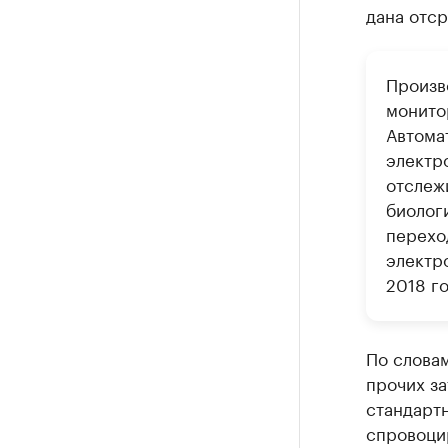
дана отср
Произв
монито
Автома
электр
отслеж
биолог
перехо
электр
2018 го
По слова
прочих за
стандарт
спровоци