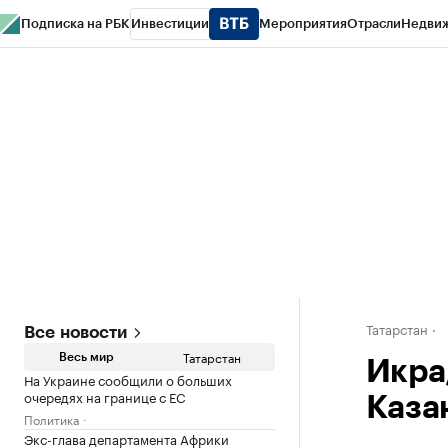
Подписка на РБК
Инвестиции
Мероприятия
Отрасли
Недви
РБК Life
Тренды
Визионеры
Национальные проекты
Город
Стиль
Кр
Спецпроекты СПб
Конференции СПб
Спецпроекты
Проверка конт
Татарстан
Все новости
Татарстан
Весь мир
Икра,
На Украине сообщили о больших
очередях на границе с ЕС
Каза
Политика
Экс-глава департамента Африки