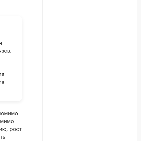
я
зов,
ая
ля
 помимо
омимо
ию, рост
ть