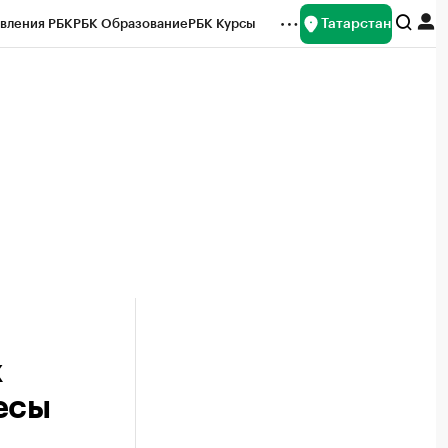
Татарстан
вления РБК
РБК Образование
РБК Курсы
рейтинги
Франшизы
Газета
ок наличной валюты
х
есы