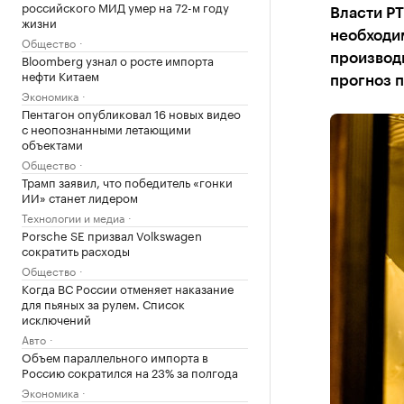
российского МИД умер на 72-м году
Власти РТ
жизни
необходим
Общество
Bloomberg узнал о росте импорта
производи
нефти Китаем
прогноз 
Экономика
Пентагон опубликовал 16 новых видео
с неопознанными летающими
объектами
Общество
Трамп заявил, что победитель «гонки
ИИ» станет лидером
Технологии и медиа
Porsche SE призвал Volkswagen
сократить расходы
Общество
Когда ВС России отменяет наказание
для пьяных за рулем. Список
исключений
Авто
Объем параллельного импорта в
Россию сократился на 23% за полгода
Экономика