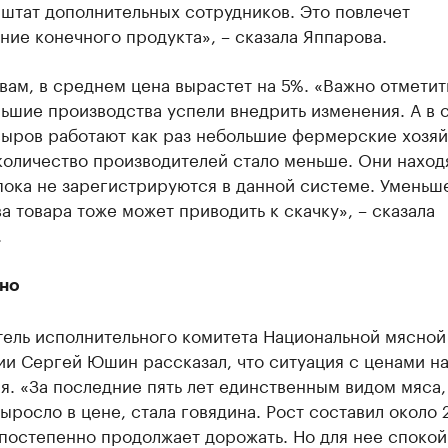
 штат дополнительных сотрудников. Это повлечет
ие конечного продукта», – сказала Яппарова.
вам, в среднем цена вырастет на 5%. «Важно отметить
ьшие производства успели внедрить изменения. А в 
сыров работают как раз небольшие фермерские хозяй
оличество производителей стало меньше. Они наход
пока не зарегистрируются в данной системе. Уменьш
а товара тоже может приводить к скачку», – сказала
.
ино
тель исполнительного комитета Национальной мясной
и Сергей Юшин рассказал, что ситуация с ценами н
я. «За последние пять лет единственным видом мяса,
ыросло в цене, стала говядина. Рост составил около 
 постепенно продолжает дорожать. Но для нее споко