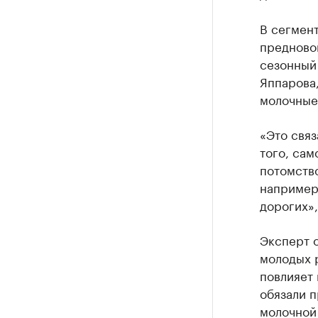
В сегмент
предновог
сезонный
Яппарова
молочные
«Это связ
того, сам
потомство
например,
дорогих»,
Эксперт о
молодых р
повлияет
обязали п
молочной 