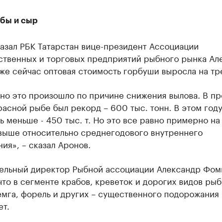
абы и сыр
азал РБК Татарстан вице-президент Ассоциации
ственных и торговых предприятий рыбного рынка Ал
же сейчас оптовая стоимость горбуши выросла на тре
но это произошло по причине снижения вылова. В п
расной рыбе был рекорд – 600 тыс. тонн. В этом год
ь меньше - 450 тыс. т. Но это все равно примерно на
 выше относительно среднегодового внутреннего
ия», – сказал Аронов.
ельный директор Рыбной ассоциации Александр Фом
что в сегменте крабов, креветок и дорогих видов рыб
емга, форель и других – существенного подорожания
ет.