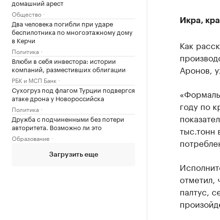
домашний арест
Общество
Икра, кр
Два человека погибли при ударе
беспилотника по многоэтажному дому
в Керчи
Как расск
Политика
производ
Влюби в себя инвестора: истории
Аронов, у
компаний, разместивших облигации
РБК и МСП Банк
Сухогруз под флагом Турции подвергся
«Формаль
атаке дрона у Новороссийска
году по к
Политика
показател
Дружба с подчиненными без потери
авторитета. Возможно ли это
тыс.тонн
Образование
потреблен
Загрузить еще
Исполнит
отметил, 
палтус, с
произойд