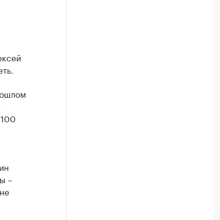
ексей
ть.
рошлом
у
 100
ин
ы –
 не