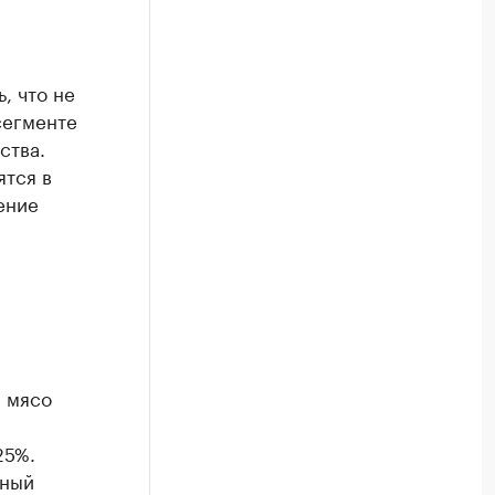
, что не
сегменте
ства.
ятся в
ение
а мясо
25%.
йный