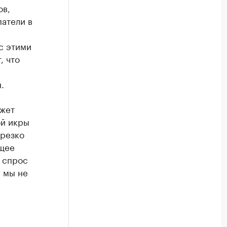
ов,
патели в
с этими
, что
.
ожет
ой икры
 резко
ящее
 спрос
я мы не