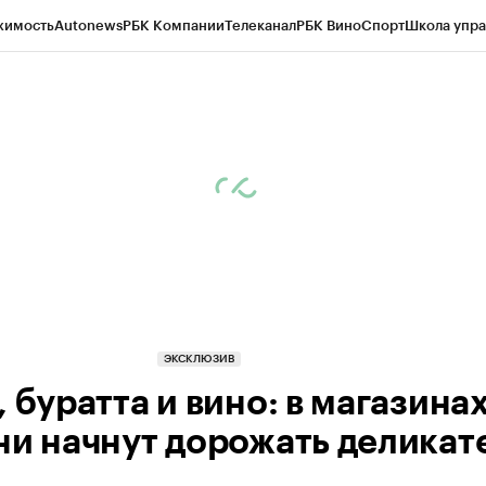
жимость
Autonews
РБК Компании
Телеканал
РБК Вино
Спорт
Школа упра
ипто
РБК Бизнес-среда
Дискуссионный клуб
Исследования
Кредитные 
рагентов
Политика
Экономика
Бизнес
Технологии и медиа
Финансы
Рын
ЭКСКЛЮЗИВ
 буратта и вино: в магазина
ни начнут дорожать деликат