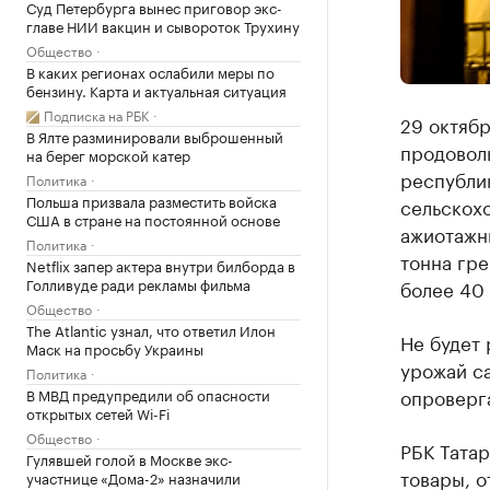
Суд Петербурга вынес приговор экс-
главе НИИ вакцин и сывороток Трухину
Общество
В каких регионах ослабили меры по
бензину. Карта и актуальная ситуация
Подписка на РБК
29 октябр
В Ялте разминировали выброшенный
продоволь
на берег морской катер
республи
Политика
Польша призвала разместить войска
сельскохо
США в стране на постоянной основе
ажиотажн
Политика
тонна гре
Netflix запер актера внутри билборда в
Голливуде ради рекламы фильма
более 40 
Общество
The Atlantic узнал, что ответил Илон
Не будет 
Маск на просьбу Украины
урожай са
Политика
опроверга
В МВД предупредили об опасности
открытых сетей Wi-Fi
Общество
РБК Татар
Гулявшей голой в Москве экс-
товары, о
участнице «Дома-2» назначили