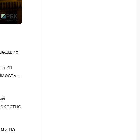
ошедших
на 41
имость –
ый
нократно
ами на