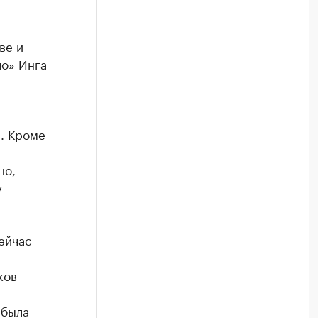
ве и
ло» Инга
а. Кроме
но,
у
ейчас
ков
 была