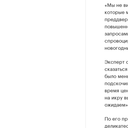
«Мы не в
которые м
преддвер
повышенн
запросам
спровоцир
новогодни
Эксперт о
сказаться
было мень
подскочил
время цен
на икру в
ожидаем»,
По его п
деликатес