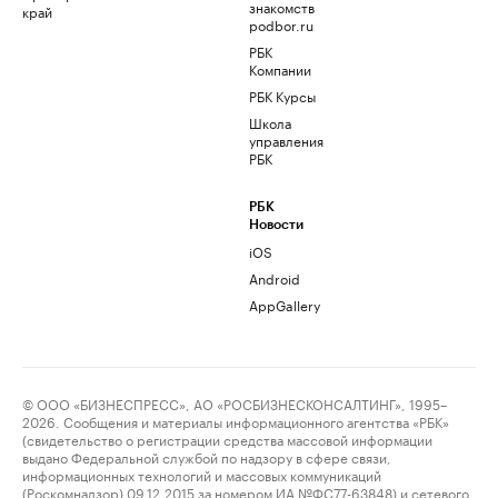
знакомств
край
podbor.ru
РБК
Компании
РБК Курсы
Школа
управления
РБК
РБК
Новости
iOS
Android
AppGallery
© ООО «БИЗНЕСПРЕСС», АО «РОСБИЗНЕСКОНСАЛТИНГ», 1995–
2026. Сообщения и материалы информационного агентства «РБК»
(свидетельство о регистрации средства массовой информации
выдано Федеральной службой по надзору в сфере связи,
информационных технологий и массовых коммуникаций
(Роскомнадзор) 09.12.2015 за номером ИА №ФС77-63848) и сетевого