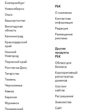
Екатеринбург
РБК
Новосибирск
О компании
Омск
Контактная
Башкортостан
информация
Вологодская
Редакция
область
Размещение
Калининград
рекламы
Краснодарский
край
Другие
Нижний
продукты
Новгород
РБК
Пермский край
Облако для
бизнеса
Ростов-на-Дону
Корпоративный
Татарстан
регистратор
Тюмень
доменов
Черноземье
Хостинг
сайтов
Кавказ
Рег.решения
Карелия
Знакомства
Мурманск
Сайт
Приморский