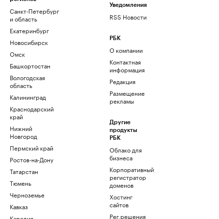
Уведомления
Санкт-Петербург
RSS Новости
и область
Екатеринбург
РБК
Новосибирск
О компании
Омск
Контактная
Башкортостан
информация
Вологодская
Редакция
область
Размещение
Калининград
рекламы
Краснодарский
край
Другие
Нижний
продукты
Новгород
РБК
Пермский край
Облако для
бизнеса
Ростов-на-Дону
Корпоративный
Татарстан
регистратор
Тюмень
доменов
Черноземье
Хостинг
сайтов
Кавказ
Рег.решения
Карелия