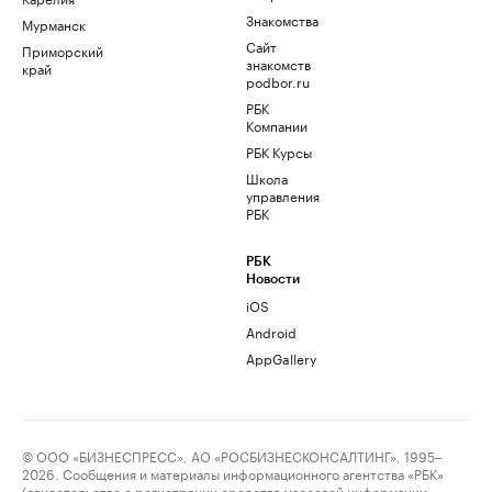
Знакомства
Мурманск
Сайт
Приморский
знакомств
край
podbor.ru
РБК
Компании
РБК Курсы
Школа
управления
РБК
РБК
Новости
iOS
Android
AppGallery
© ООО «БИЗНЕСПРЕСС», АО «РОСБИЗНЕСКОНСАЛТИНГ», 1995–
2026. Сообщения и материалы информационного агентства «РБК»
(свидетельство о регистрации средства массовой информации