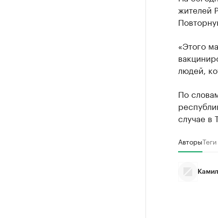
жителей Р
Повторну
«Этого ма
вакциниро
людей, ко
По слова
республик
случае в 
Авторы
Теги
Камил