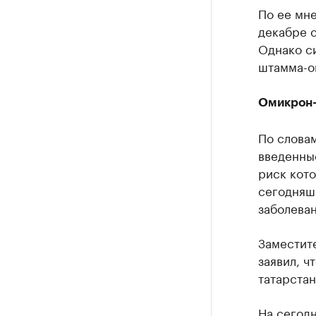
По ее мн
декабре с
Однако с
штамма-о
Омикрон-
По слова
введенные
риск кото
сегодняшн
заболева
Заместит
заявил, ч
татарста
На сегод