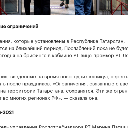
ие ограничений
ния, которые установлены в Республике Татарстан,
тся на ближайший период. Послаблений пока не буде
егодня на брифинге в кабмине РТ вице-премьер РТ Л
.
ия, введенные на время новогодних каникул, перест
ть после праздников. «Ограничения, связанные с вв
на территории Татарстана, сохранятся. Эти же огра
 во многих регионах РФ», — сказала она.
-2021
тель управления Роспотребнадзора РТ Марина Патяш