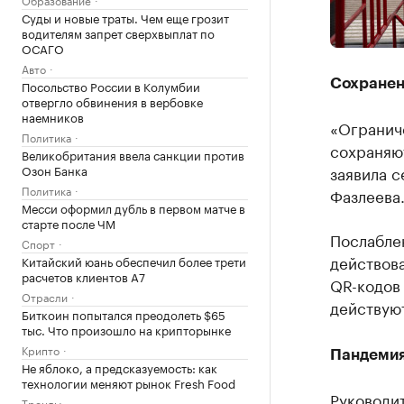
Суды и новые траты. Чем еще грозит
водителям запрет сверхвыплат по
ОСАГО
Авто
Сохранен
Посольство России в Колумбии
отвергло обвинения в вербовке
наемников
«Ограниче
Политика
сохраняю
Великобритания ввела санкции против
Озон Банка
заявила с
Политика
Фазлеева
Месси оформил дубль в первом матче в
старте после ЧМ
Послаблен
Спорт
действова
Китайский юань обеспечил более трети
расчетов клиентов А7
QR-кодов 
Отрасли
действуют
Биткоин попытался преодолеть $65
тыс. Что произошло на крипторынке
Крипто
Пандемия
Не яблоко, а предсказуемость: как
технологии меняют рынок Fresh Food
Руководи
Тренды