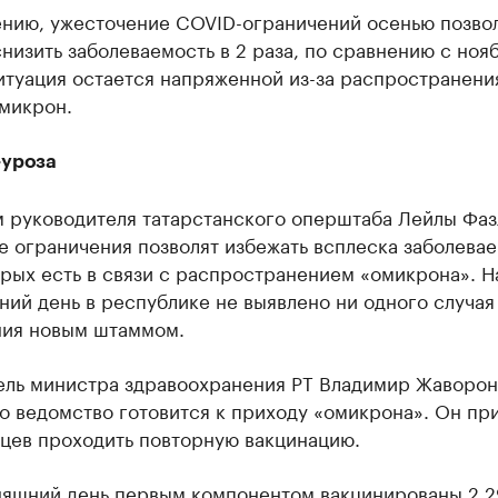
ению, ужесточение COVID-ограничений осенью позвол
низить заболеваемость в 2 раза, по сравнению с ноя
итуация остается напряженной из-за распространени
микрон.
уроза
м руководителя татарстанского оперштаба Лейлы Фаз
 ограничения позволят избежать всплеска заболевае
рых есть в связи с распространением «омикрона». Н
ий день в республике не выявлено ни одного случая
ния новым штаммом.
ель министра здравоохранения РТ Владимир Жаворон
то ведомство готовится к приходу «омикрона». Он пр
нцев проходить повторную вакцинацию.
няшний день первым компонентом вакцинированы 2,2