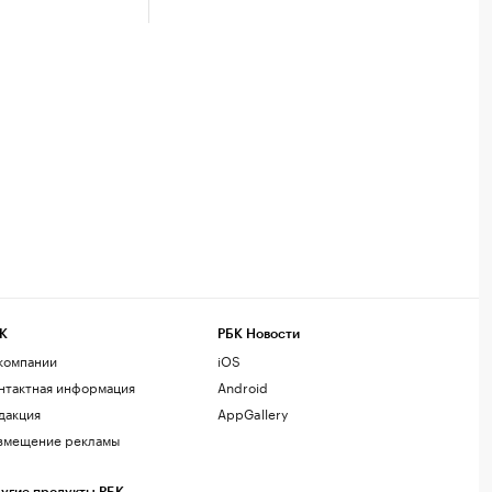
К
РБК Новости
компании
iOS
нтактная информация
Android
дакция
AppGallery
змещение рекламы