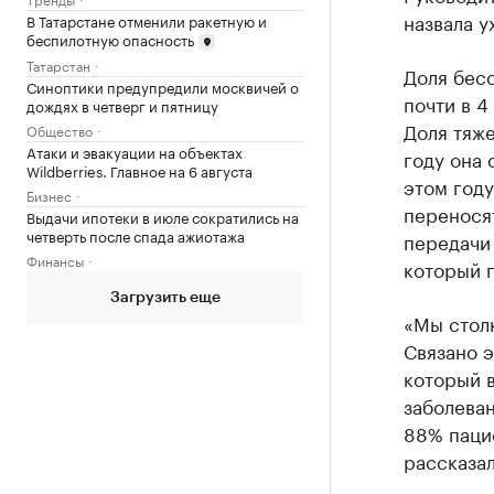
назвала 
В Татарстане отменили ракетную и
беспилотную опасность
Татарстан
Доля бес
Синоптики предупредили москвичей о
почти в 4
дождях в четверг и пятницу
Доля тяж
Общество
Атаки и эвакуации на объектах
году она 
Wildberries. Главное на 6 августа
этом году
Бизнес
перенося
Выдачи ипотеки в июле сократились на
четверть после спада ажиотажа
передачи
Финансы
который 
Загрузить еще
«Мы столк
Связано э
который в
заболеван
88% паци
рассказа