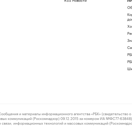
Др
Об
Ко
до
Хо
Ре
Зн
Са
РБ
РБ
Шк
ения и материалы информационного агентства «РБК» (свидетельство о 
овых коммуникаций (Роскомнадзор) 09.12.2015 за номером ИА №ФС77-63848) 
 связи, информационных технологий и массовых коммуникаций (Роскомнадз