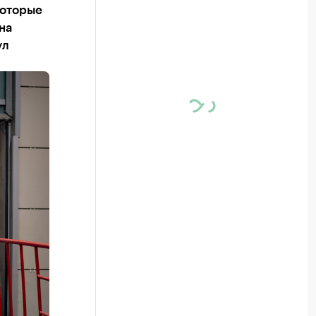
которые
на
ул