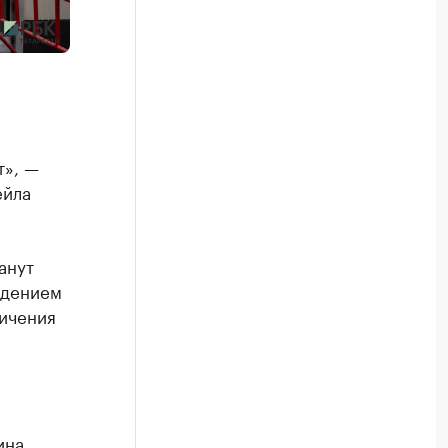
т», —
ейла
анут
едением
ничения
ина