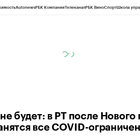
жимость
Autonews
РБК Компании
Телеканал
РБК Вино
Спорт
Школа упра
ипто
РБК Бизнес-среда
Дискуссионный клуб
Исследования
Кредитные 
рагентов
Политика
Экономика
Бизнес
Технологии и медиа
Финансы
Рын
не будет: в РТ после Нового 
анятся все COVID-ограниче