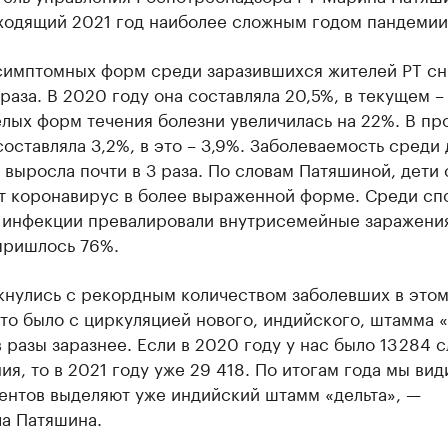
уходящий 2021 год наиболее сложным годом пандемии
симптомных форм среди заразившихся жителей РТ сн
 раза. В 2020 году она составляла 20,5%, в текущем –
елых форм течения болезни увеличилась на 22%. В п
составляла 3,2%, в это – 3,9%. Заболеваемость среди 
 выросла почти в 3 раза. По словам Патяшиной, дети
т коронавирус в более выраженной форме. Среди сп
 инфекции превалировали внутрисемейные заражения
пришлось 76%.
нулись с рекордным количеством заболевших в этом
то было с циркуляцией нового, индийского, штамма «
 разы заразнее. Если в 2020 году у нас было 13 284 с
ия, то в 2021 году уже 29 418. По итогам года мы вид
ентов выделяют уже индийский штамм «дельта», —
ла Патяшина.