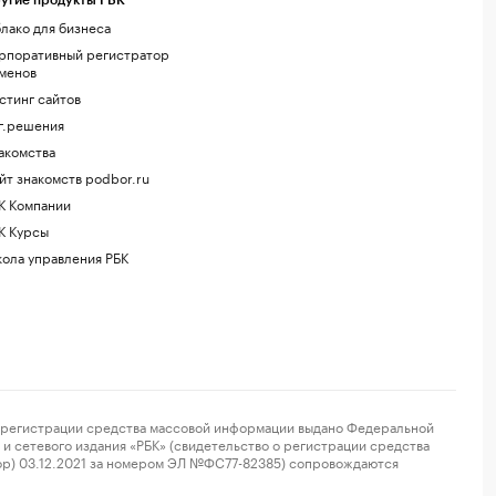
угие продукты РБК
лако для бизнеса
рпоративный регистратор
менов
стинг сайтов
г.решения
акомства
йт знакомств podbor.ru
К Компании
К Курсы
ола управления РБК
регистрации средства массовой информации выдано Федеральной
и сетевого издания «РБК» (свидетельство о регистрации средства
ор) 03.12.2021 за номером ЭЛ №ФС77-82385) сопровождаются