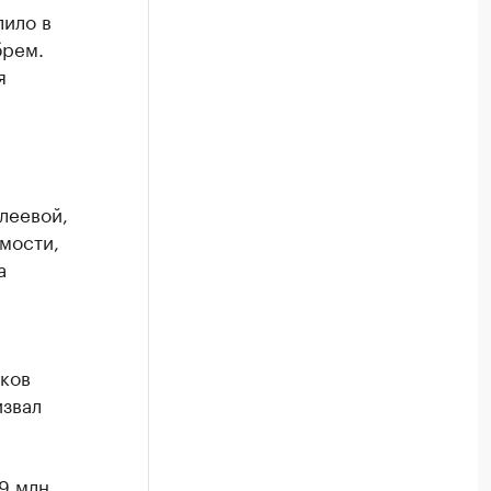
ило в
брем.
я
леевой,
мости,
а
ков
извал
9 млн