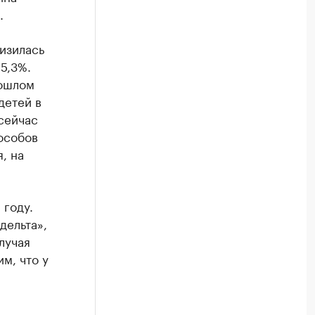
.
изилась
 5,3%.
рошлом
детей в
 сейчас
особов
, на
 году.
дельта»,
лучая
им, что у