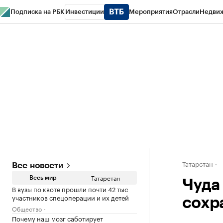
Подписка на РБК
Инвестиции
Мероприятия
Отрасли
Недви
РБК Life
Тренды
Визионеры
Национальные проекты
Город
Стиль
Кр
Спецпроекты СПб
Конференции СПб
Спецпроекты
Проверка конт
Татарстан
Все новости
Татарстан
Весь мир
Чуда 
В вузы по квоте прошли почти 42 тыс
участников спецоперации и их детей
сохр
Общество
Почему наш мозг саботирует