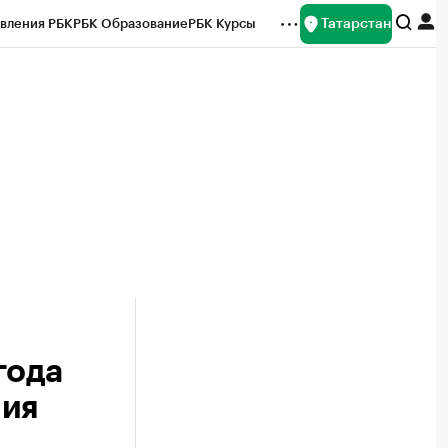
Татарстан
вления РБК
РБК Образование
РБК Курсы
рейтинги
Франшизы
Газета
ок наличной валюты
года
ния