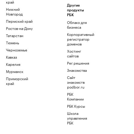
край
Другие
Нижний
продукты
Новгород
РБК
Пермский край
Облако для
бизнеса
Ростов-на-Дону
Корпоративный
Татарстан
регистратор
Тюмень
доменов
Черноземье
Хостинг
сайтов
Кавказ
Рег.решения
Карелия
Знакомства
Мурманск
Сайт
Приморский
знакомств
край
podbor.ru
РБК
Компании
РБК Курсы
Школа
управления
РБК