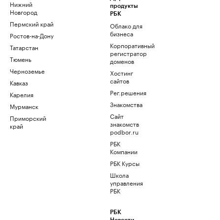
Нижний
продукты
Новгород
РБК
Пермский край
Облако для
бизнеса
Ростов-на-Дону
Корпоративный
Татарстан
регистратор
Тюмень
доменов
Черноземье
Хостинг
сайтов
Кавказ
Рег.решения
Карелия
Знакомства
Мурманск
Сайт
Приморский
знакомств
край
podbor.ru
РБК
Компании
РБК Курсы
Школа
управления
РБК
РБК