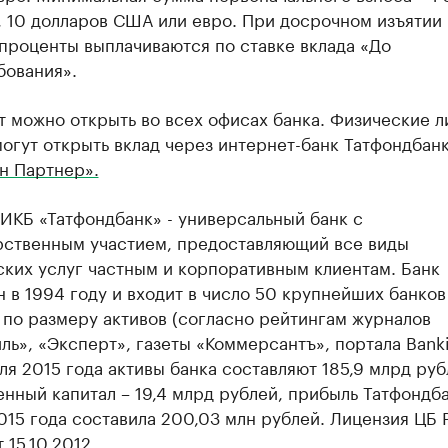
, 10 долларов США или евро. При досрочном изъятии
 проценты выплачиваются по ставке вклада «До
бования».
т можно открыть во всех офисах банка. Физические л
могут открыть вклад через интернет-банк Татфондбан
н Партнер».
ИКБ «Татфондбанк» - универсальный банк с
рственным участием, предоставляющий все виды
ских услуг частным и корпоративным клиентам. Банк
 в 1994 году и входит в число 50 крупнейших банков
 по размеру активов (согласно рейтингам журналов
ь», «Эксперт», газеты «Коммерсантъ», портала Banki.
ля 2015 года активы банка составляют 185,9 млрд руб
енный капитал – 19,4 млрд рублей, прибыль Татфондба
015 года составила 200,03 млн рублей. Лицензия ЦБ
 15.10.2012.