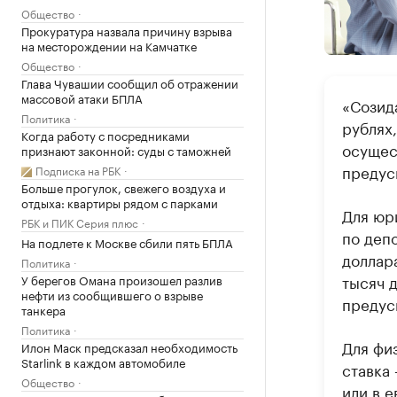
Общество
Прокуратура назвала причину взрыва
на месторождении на Камчатке
Общество
Глава Чувашии сообщил об отражении
массовой атаки БПЛА
«Созида
Политика
рублях
Когда работу с посредниками
осущес
признают законной: суды с таможней
предус
Подписка на РБК
Больше прогулок, свежего воздуха и
отдыха: квартиры рядом с парками
Для юр
РБК и ПИК Серия плюс
по депо
На подлете к Москве сбили пять БПЛА
доллара
Политика
тысяч 
У берегов Омана произошел разлив
нефти из сообщившего о взрыве
предус
танкера
Политика
Для фи
Илон Маск предсказал необходимость
Starlink в каждом автомобиле
ставка 
Общество
или в 