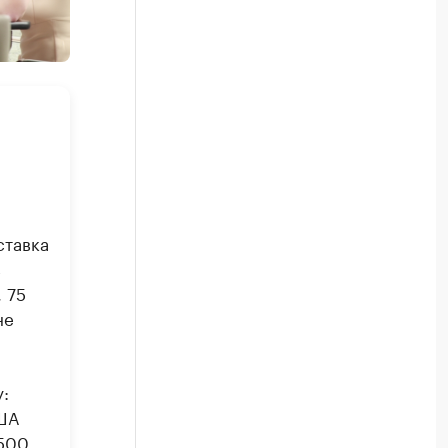
ставка
в
 75
не
:
США
 500