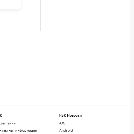
К
РБК Новости
компании
iOS
нтактная информация
Android