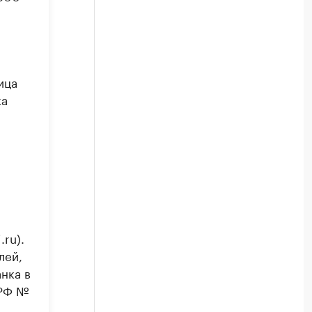
ица
ка
ru).
лей,
нка в
 РФ №