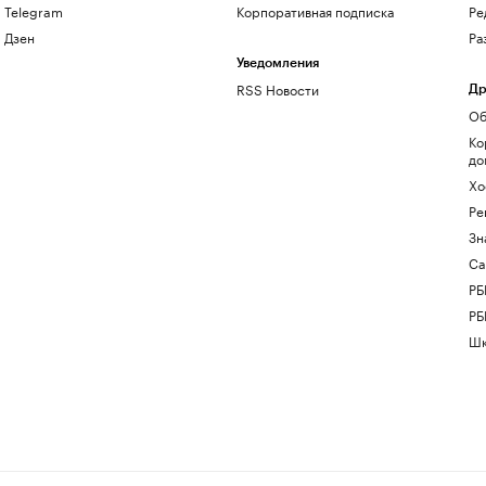
Telegram
Корпоративная подписка
Ре
Дзен
Ра
Уведомления
RSS Новости
Др
Об
Ко
до
Хо
Ре
Зн
Са
РБ
РБ
Шк