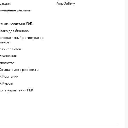
дакция
AppGallery
змещение рекламы
угие продукты РБК
лако для бизнеса
рпоративный регистратор
менов
стинг сайтов
г.решения
акомства
йт знакомств podbor.ru
К Компании
К Курсы
ола управления РБК