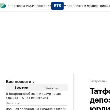
Подписка на РБК
Инвестиции
Мероприятия
Отрасли
Недви
РБК Life
Тренды
Визионеры
Национальные проекты
Город
Стиль
Кр
Спецпроекты СПб
Конференции СПб
Спецпроекты
Проверка конт
Татарстан
Все новости
Татарстан
Весь мир
Татф
В Татарстане объявили траур после
атаки БПЛА на Нижнекамск
депо
Политика
юрл
Военная операция на Украине. Онлайн