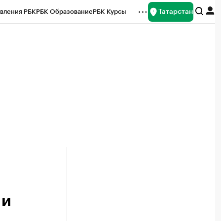
Татарстан
вления РБК
РБК Образование
РБК Курсы
рейтинги
Франшизы
Газета
ок наличной валюты
 и