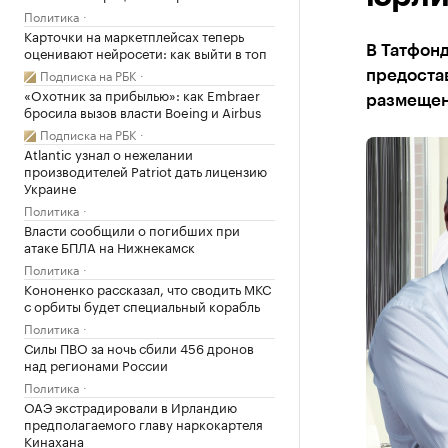
Политика
Карточки на маркетплейсах теперь
оценивают нейросети: как выйти в топ
В Татфонд
Подписка на РБК
предоста
«Охотник за прибылью»: как Embraer
размещен
бросила вызов власти Boeing и Airbus
Подписка на РБК
Atlantic узнал о нежелании
производителей Patriot дать лицензию
Украине
Политика
Власти сообщили о погибших при
атаке БПЛА на Нижнекамск
Политика
Кононенко рассказал, что сводить МКС
с орбиты будет специальный корабль
Политика
Силы ПВО за ночь сбили 456 дронов
над регионами России
Политика
ОАЭ экстрадировали в Ирландию
предполагаемого главу наркокартеля
Кинахана