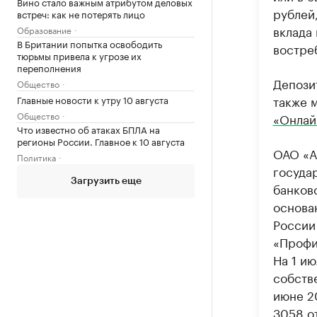
Вино стало важным атрибутом деловых
рублей
встреч: как не потерять лицо
вклада
Образование
В Британии попытка освободить
востре
тюрьмы привела к угрозе их
переполнения
Депози
Общество
также 
Главные новости к утру 10 августа
Общество
«Онлай
Что известно об атаках БПЛА на
регионы России. Главное к 10 августа
ОАО «А
Политика
госуда
Загрузить еще
банков
основан
России
«Профил
На 1 ию
собств
июне 2
3058 от