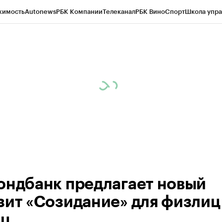
жимость
Autonews
РБК Компании
Телеканал
РБК Вино
Спорт
Школа упра
ипто
РБК Бизнес-среда
Дискуссионный клуб
Исследования
Кредитные 
рагентов
Политика
Экономика
Бизнес
Технологии и медиа
Финансы
Рын
ондбанк предлагает новый
зит «Созидание» для физлиц
иц