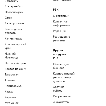
и область
Екатеринбург
РБК
Новосибирск
О компании
Омск
Контактная
Башкортостан
информация
Вологодская
Редакция
область
Размещение
Калининград
рекламы
Краснодарский
край
Другие
Нижний
продукты
Новгород
РБК
Пермский край
Облако для
бизнеса
Ростов-на-Дону
Корпоративный
Татарстан
регистратор
Тюмень
доменов
Черноземье
Хостинг
сайтов
Кавказ
Рег.решения
Карелия
Знакомства
Мурманск