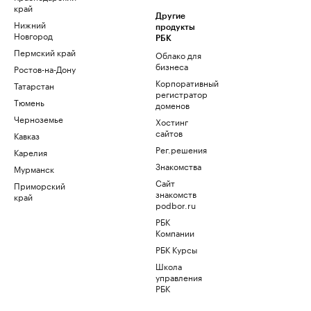
край
Другие
Нижний
продукты
Новгород
РБК
Пермский край
Облако для
бизнеса
Ростов-на-Дону
Корпоративный
Татарстан
регистратор
Тюмень
доменов
Черноземье
Хостинг
сайтов
Кавказ
Рег.решения
Карелия
Знакомства
Мурманск
Сайт
Приморский
знакомств
край
podbor.ru
РБК
Компании
РБК Курсы
Школа
управления
РБК