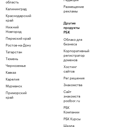
область
Размещение
Калининград
рекламы
Краснодарский
край
Другие
Нижний
продукты
Новгород
РБК
Пермский край
Облако для
бизнеса
Ростов-на-Дону
Корпоративный
Татарстан
регистратор
Тюмень
доменов
Черноземье
Хостинг
сайтов
Кавказ
Рег.решения
Карелия
Знакомства
Мурманск
Сайт
Приморский
знакомств
край
podbor.ru
РБК
Компании
РБК Курсы
Школа