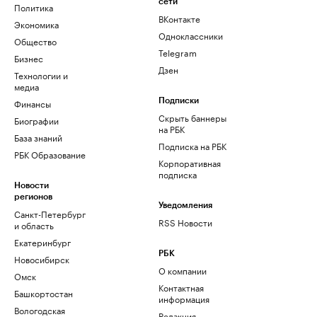
сети
Политика
ВКонтакте
Экономика
Одноклассники
Общество
Telegram
Бизнес
Дзен
Технологии и
медиа
Финансы
Подписки
Скрыть баннеры
Биографии
на РБК
База знаний
Подписка на РБК
РБК Образование
Корпоративная
подписка
Новости
регионов
Уведомления
Санкт-Петербург
RSS Новости
и область
Екатеринбург
РБК
Новосибирск
О компании
Омск
Контактная
Башкортостан
информация
Вологодская
Редакция