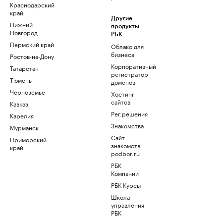
Краснодарский
край
Другие
Нижний
продукты
Новгород
РБК
Пермский край
Облако для
бизнеса
Ростов-на-Дону
Корпоративный
Татарстан
регистратор
Тюмень
доменов
Черноземье
Хостинг
сайтов
Кавказ
Рег.решения
Карелия
Знакомства
Мурманск
Сайт
Приморский
знакомств
край
podbor.ru
РБК
Компании
РБК Курсы
Школа
управления
РБК