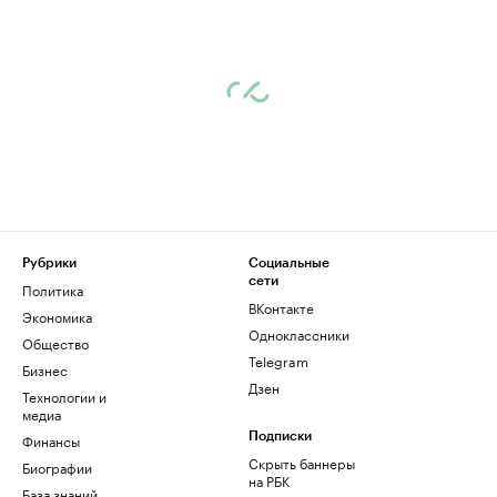
Рубрики
Социальные
сети
Политика
ВКонтакте
Экономика
Одноклассники
Общество
Telegram
Бизнес
Дзен
Технологии и
медиа
Финансы
Подписки
Скрыть баннеры
Биографии
на РБК
База знаний