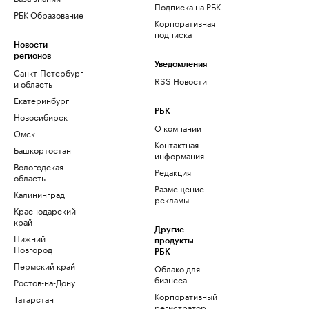
Подписка на РБК
РБК Образование
Корпоративная
подписка
Новости
регионов
Уведомления
Санкт-Петербург
RSS Новости
и область
Екатеринбург
РБК
Новосибирск
О компании
Омск
Контактная
Башкортостан
информация
Вологодская
Редакция
область
Размещение
Калининград
рекламы
Краснодарский
край
Другие
Нижний
продукты
Новгород
РБК
Пермский край
Облако для
бизнеса
Ростов-на-Дону
Корпоративный
Татарстан
регистратор