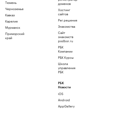
Тюмень
доменов
Черноземье
Хостинг
сайтов
Кавказ
Рег.решения
Карелия
Знакомства
Мурманск
Сайт
Приморский
знакомств
край
podbor.ru
РБК
Компании
РБК Курсы
Школа
управления
РБК
РБК
Новости
iOS
Android
AppGallery