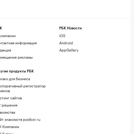
К
РБК Новости
компании
iOS
нтактная информация
Android
дакция
AppGallery
змещение рекламы
угие продукты РБК
лако для бизнеса
рпоративный регистратор
менов
стинг сайтов
г.решения
акомства
йт знакомств podbor.ru
К Компании
К Курсы