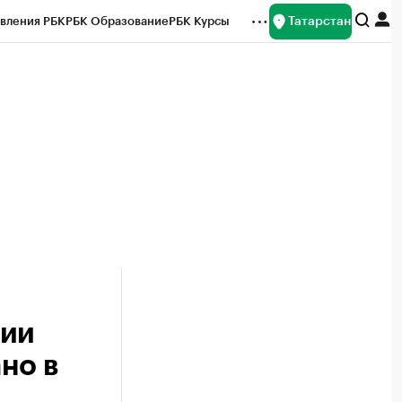
Татарстан
вления РБК
РБК Образование
РБК Курсы
рейтинги
Франшизы
Газета
ок наличной валюты
нии
но в