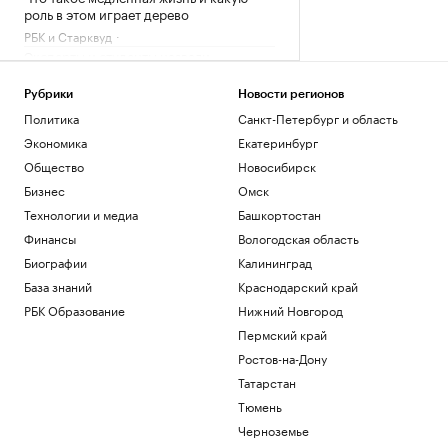
роль в этом играет дерево
РБК и Старквуд
Эксперты и студенты назвали
преимущества обучения за рубежом
РАДИО
Рубрики
Новости регионов
Общество
Политика
Санкт-Петербург и область
Сеул счел санкции Британии против
Экономика
Екатеринбург
России угрозой своей
Общество
Новосибирск
энергобезопасности
Политика
Бизнес
Омск
На 88-м году жизни ушел из жизни
Технологии и медиа
Башкортостан
художник Николай Марков
Финансы
Вологодская область
Общество
Биографии
Калининград
Загрузить еще
База знаний
Краснодарский край
РБК Образование
Нижний Новгород
Пермский край
Ростов-на-Дону
Татарстан
Тюмень
Черноземье