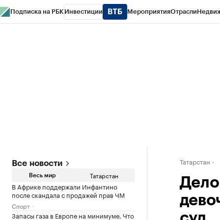
Подписка на РБК
Инвестиции
Мероприятия
Отрасли
Недви
РБК Life
Тренды
Визионеры
Национальные проекты
Город
Стиль
Кр
Спецпроекты СПб
Конференции СПб
Спецпроекты
Проверка конт
Татарстан
Все новости
Татарстан
Весь мир
Дело
В Африке поддержали Инфантино
после скандала с продажей прав ЧМ
дево
Спорт
Запасы газа в Европе на минимуме. Что
суд.