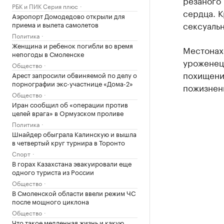
резаного 
РБК и ПИК Серия плюс
сердца. К
Аэропорт Домодедово открыли для
сексуальн
приема и вылета самолетов
Политика
Женщина и ребенок погибли во время
Местонах
непогоды в Смоленске
уроженец 
Общество
похищении
Арест запросили обвиняемой по делу о
порнографии экс-участнице «Дома-2»
пожизнен
Общество
Иран сообщил об «операции против
целей врага» в Ормузском проливе
Политика
Шнайдер обыграла Калинскую и вышла
в четвертый круг турнира в Торонто
Спорт
В горах Казахстана эвакуировали еще
одного туриста из России
Общество
В Смоленской области ввели режим ЧС
после мощного циклона
Общество
Что такое медленная жизнь и какую