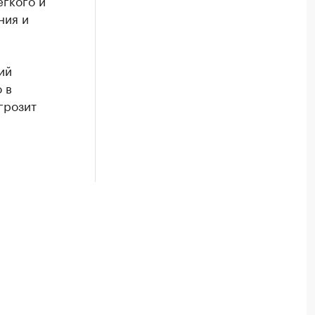
егкого и
ния и
ий
 в
грозит