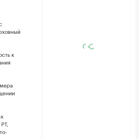
с
рховный
сть к
ания
 мера
бщении
ых
РТ,
то-