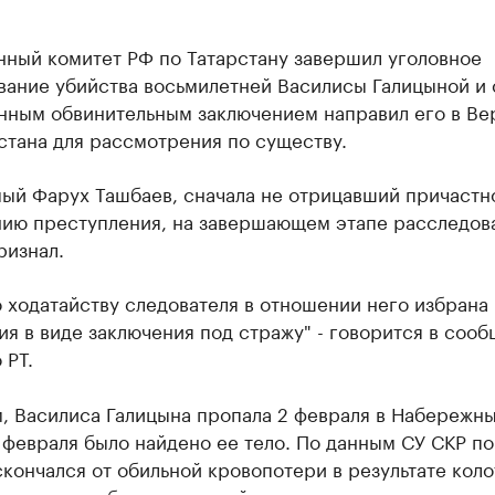
нный комитет РФ по Татарстану завершил уголовное
вание убийства восьмилетней Василисы Галицыной и 
нным обвинительным заключением направил его в Ве
стана для рассмотрения по существу.
ый Фарух Ташбаев, сначала не отрицавший причастно
ию преступления, на завершающем этапе расследов
ризнал.
 ходатайству следователя в отношении него избрана
я в виде заключения под стражу" - говорится в соо
 РТ.
, Василиса Галицына пропала 2 февраля в Набережн
 февраля было найдено ее тело. По данным СУ СКР по 
кончался от обильной кровопотери в результате коло