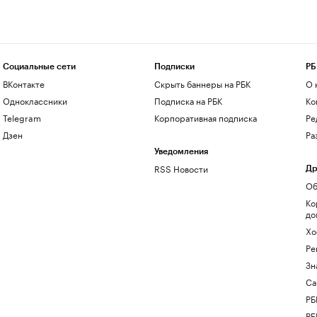
Социальные сети
Подписки
РБ
ВКонтакте
Скрыть баннеры на РБК
О 
Одноклассники
Подписка на РБК
Ко
Telegram
Корпоративная подписка
Ре
Дзен
Ра
Уведомления
RSS Новости
Др
Об
Ко
до
Хо
Ре
Зн
Са
РБ
РБ