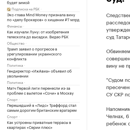
будет зимой
Подписка на РБК
Следстве
Экс-глава Mind Money признала вину
по «делу брокеров» о хищении ₽7 млрд
расследо
Финансы
утвержде
Как изучали Луну: от изобретения
суд Татар
телескопа до высадки. Видео РБК
Общество
Трамп заявил о прогрессе в
Обвиняем
урегулировании украинского
совершен
конфликта
вину не п
Политика
Гендиректор «ИжАвиа» объявил об
увольнении
"Судом по
Политика
пресечени
Матч Первой лиги перенесли из-за
проблем с вылетом «Сочи» в Москву
СУ СКР по
Спорт
Перешедший в «Лидс» Траффорд стал
Напомним
самым дорогим британским вратарем
Челнах, 6
Спорт
Как устроены приватные террасы в
ребенок с
квартирах «Серии плюс»