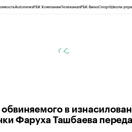
жимость
Autonews
РБК Компании
Телеканал
РБК Вино
Спорт
Школа упра
ипто
РБК Бизнес-среда
Дискуссионный клуб
Исследования
Кредитные 
рагентов
Политика
Экономика
Бизнес
Технологии и медиа
Финансы
Рын
 обвиняемого в изнасилова
чки Фаруха Ташбаева переда