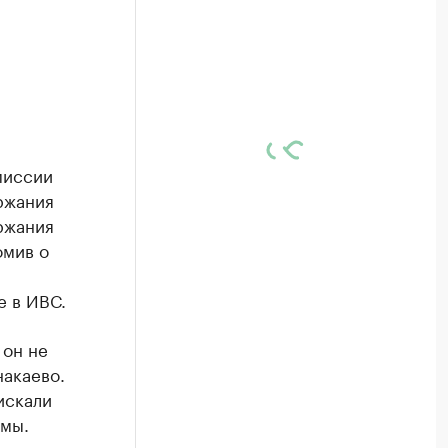
миссии
ржания
ржания
омив о
е в ИВС.
 он не
накаево.
искали
ьмы.