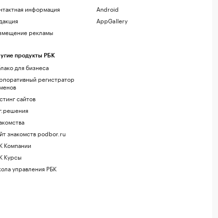
нтактная информация
Android
дакция
AppGallery
змещение рекламы
угие продукты РБК
лако для бизнеса
рпоративный регистратор
менов
стинг сайтов
г.решения
акомства
йт знакомств podbor.ru
К Компании
К Курсы
ола управления РБК