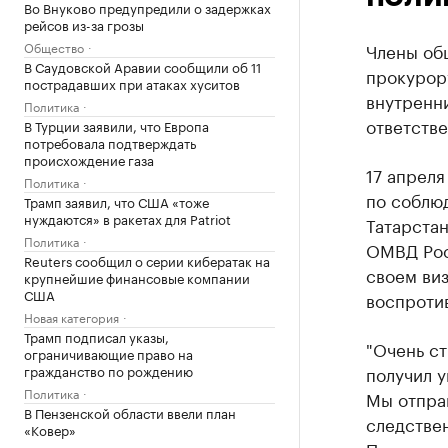
Во Внуково предупредили о задержках
рейсов из-за грозы
Общество
Члены об
В Саудовской Аравии сообщили об 11
прокурор
пострадавших при атаках хуситов
внутренни
Политика
ответств
В Турции заявили, что Европа
потребовала подтверждать
происхождение газа
17 апрел
Политика
по соблю
Трамп заявил, что США «тоже
нуждаются» в ракетах для Patriot
Татарста
Политика
ОМВД Рос
Reuters сообщил о серии кибератак на
своем ви
крупнейшие финансовые компании
США
воспротив
Новая категория
Трамп подписал указы,
"Очень ст
ограничивающие право на
гражданство по рождению
получил у
Политика
Мы отправ
В Пензенской области ввели план
следствен
«Ковер»