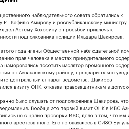
щественного наблюдательного совета обратились к
у РТ Кафилю Амирову и республиканскому министру
х дел Артему Хохорину с просьбой привлечь к
енности подполковника полиции Ильдара Шакирова.
я этого года члены Общественной наблюдательной ко
дению прав человека в местах принудительного соде
на намеревались посетить изолятор временного соде
сии по Азнакаевскому району, предварительно увед
зите центральный аппарат ведомства. Шакиров
ился визиту ОНК, отказав правозащитникам в допуск
ранно было слушать от подполковника Шакирова, что
ведомления. Вообще это первый визит ОНК в ИВС Аз
ились не с целью проверки ИВС, дело в том, что мы 
ного арестованного. Его не оказалось в СИЗО Бугул