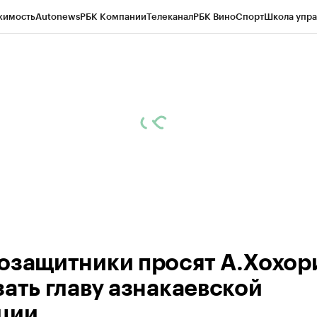
жимость
Autonews
РБК Компании
Телеканал
РБК Вино
Спорт
Школа упра
ипто
РБК Бизнес-среда
Дискуссионный клуб
Исследования
Кредитные 
рагентов
Политика
Экономика
Бизнес
Технологии и медиа
Финансы
Рын
озащитники просят А.Хохор
зать главу азнакаевской
ции.