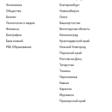
Матч Первой лиги перенесли из-за
Экономика
Екатеринбург
проблем с вылетом «Сочи» в Москву
Общество
Новосибирск
Спорт
Перешедший в «Лидс» Траффорд стал
Бизнес
Омск
самым дорогим британским вратарем
Технологии и медиа
Башкортостан
Спорт
Финансы
Вологодская область
Как устроены приватные террасы в
Биографии
Калининград
квартирах «Серии плюс»
База знаний
Краснодарский край
РБК и ПИК Серия плюс
Аэропорт Домодедово открыли для
РБК Образование
Нижний Новгород
приема и вылета самолетов
Пермский край
Политика
Ростов-на-Дону
Женщина и ребенок погибли во время
непогоды в Смоленске
Татарстан
Общество
Тюмень
Черноземье
Загрузить еще
Кавказ
Карелия
Мурманск
Приморский край