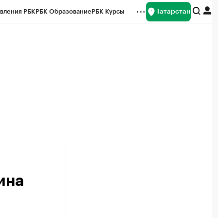
Татарстан
вления РБК
РБК Образование
РБК Курсы
рейтинги
Франшизы
Газета
ок наличной валюты
ина