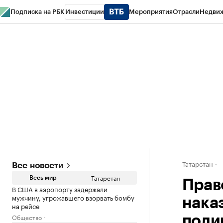
Подписка на РБК
Инвестиции
Мероприятия
Отрасли
Недви
РБК Life
Тренды
Визионеры
Национальные проекты
Город
Стиль
Кр
Спецпроекты СПб
Конференции СПб
Спецпроекты
Проверка конт
Татарстан
Все новости
Татарстан
Весь мир
Прав
В США в аэропорту задержали
мужчину, угрожавшего взорвать бомбу
нака
на рейсе
Общество
поли