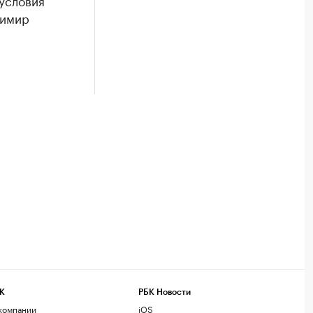
условия
димир
К
РБК Новости
компании
iOS