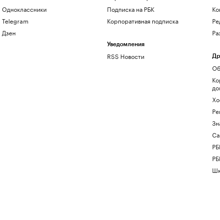
Одноклассники
Подписка на РБК
Ко
Telegram
Корпоративная подписка
Ре
Дзен
Ра
Уведомления
RSS Новости
Др
Об
Ко
до
Хо
Ре
Зн
Са
РБ
РБ
Шк