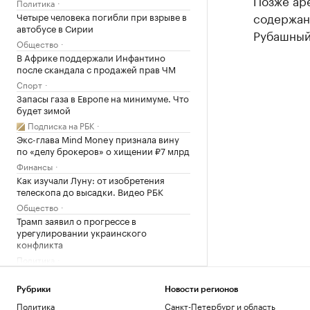
Позже аре
Политика
содержан
Четыре человека погибли при взрыве в
автобусе в Сирии
Рубашный
Общество
В Африке поддержали Инфантино
после скандала с продажей прав ЧМ
Спорт
Запасы газа в Европе на минимуме. Что
будет зимой
Подписка на РБК
Экс-глава Mind Money признала вину
по «делу брокеров» о хищении ₽7 млрд
Финансы
Как изучали Луну: от изобретения
телескопа до высадки. Видео РБК
Общество
Трамп заявил о прогрессе в
урегулировании украинского
конфликта
Политика
Гендиректор «ИжАвиа» объявил об
увольнении
Рубрики
Новости регионов
Политика
Политика
Санкт-Петербург и область