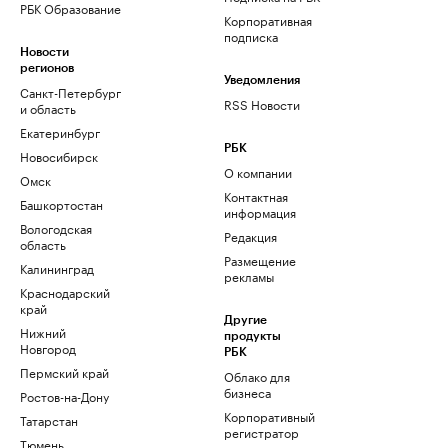
РБК Образование
Корпоративная
подписка
Новости
регионов
Уведомления
Санкт-Петербург
RSS Новости
и область
Екатеринбург
РБК
Новосибирск
О компании
Омск
Контактная
Башкортостан
информация
Вологодская
Редакция
область
Размещение
Калининград
рекламы
Краснодарский
край
Другие
Нижний
продукты
Новгород
РБК
Пермский край
Облако для
бизнеса
Ростов-на-Дону
Корпоративный
Татарстан
регистратор
Тюмень
доменов