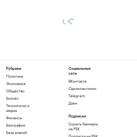
Рубрики
Социальные
сети
Политика
ВКонтакте
Экономика
Одноклассники
Общество
Telegram
Бизнес
Дзен
Технологии и
медиа
Финансы
Подписки
Скрыть баннеры
Биографии
на РБК
База знаний
Подписка на РБК