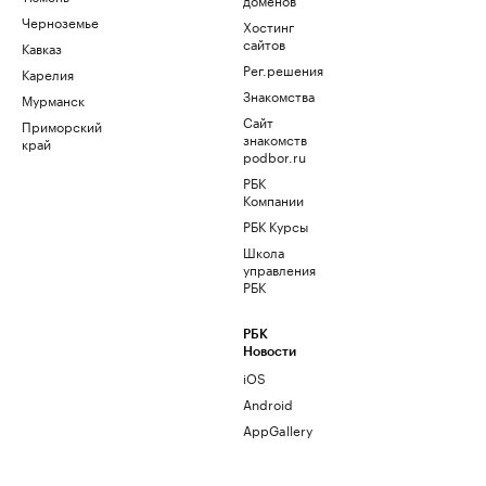
Черноземье
Хостинг
сайтов
Кавказ
Рег.решения
Карелия
Знакомства
Мурманск
Сайт
Приморский
знакомств
край
podbor.ru
РБК
Компании
РБК Курсы
Школа
управления
РБК
РБК
Новости
iOS
Android
AppGallery