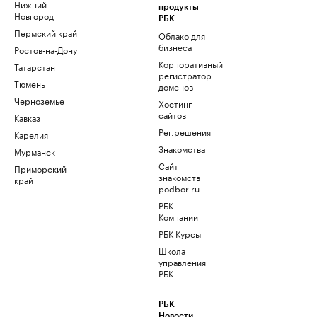
Нижний
продукты
Новгород
РБК
Пермский край
Облако для
бизнеса
Ростов-на-Дону
Корпоративный
Татарстан
регистратор
Тюмень
доменов
Черноземье
Хостинг
сайтов
Кавказ
Рег.решения
Карелия
Знакомства
Мурманск
Сайт
Приморский
знакомств
край
podbor.ru
РБК
Компании
РБК Курсы
Школа
управления
РБК
РБК
Новости