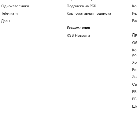
Одноклассники
Подписка на РБК
Ко
Telegram
Корпоративная подписка
Ре
Дзен
Ра
Уведомления
RSS Новости
Др
Об
Ко
до
Хо
Ре
Зн
Са
РБ
РБ
Шк