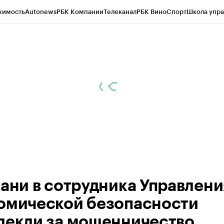
жимость
Autonews
РБК Компании
Телеканал
РБК Вино
Спорт
Школа упра
ипто
РБК Бизнес-среда
Дискуссионный клуб
Исследования
Кредитные 
рагентов
Политика
Экономика
Бизнес
Технологии и медиа
Финансы
Рын
зани в сотрудника Управлени
омической безопасности
лекли за мошенничество.