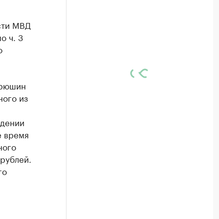
сти МВД
 ч. 3
о
ирюшин
ного из
ждении
е время
ного
 рублей.
го