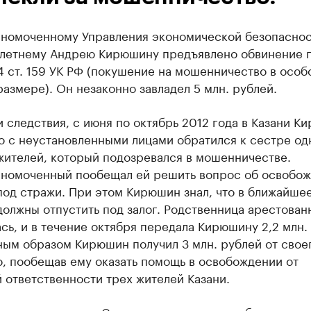
номоченному Управления экономической безопасно
–летнему Андрею Кирюшину предъявлено обвинение по
. 4 ст. 159 УК РФ (покушение на мошенничество в особ
азмере). Он незаконно завладел 5 млн. рублей.
 следствия, с июня по октябрь 2012 года в Казани К
о с неустановленными лицами обратился к сестре од
жителей, который подозревался в мошенничестве.
номоченный пообещал ей решить вопрос об освобо
под стражи. При этом Кирюшин знал, что в ближайше
олжны отпустить под залог. Родственница арестован
сь, и в течение октября передала Кирюшину 2,2 млн.
ным образом Кирюшин получил 3 млн. рублей от свое
, пообещав ему оказать помощь в освобождении от
 ответственности трех жителей Казани.