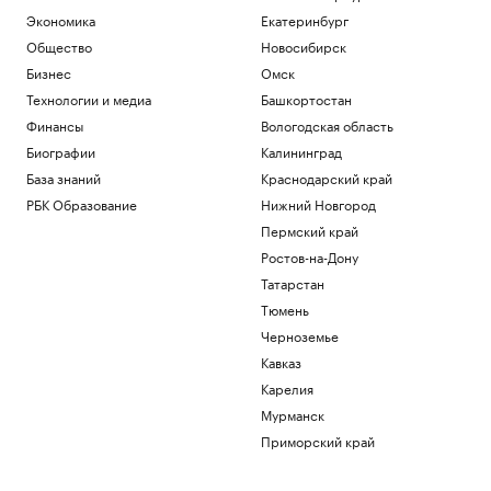
Общество
Экономика
Екатеринбург
Иран сообщил об «операции против
Общество
Новосибирск
целей врага» в Ормузском проливе
Бизнес
Омск
Политика
Шнайдер обыграла Калинскую и вышла
Технологии и медиа
Башкортостан
в четвертый круг турнира в Торонто
Финансы
Вологодская область
Спорт
Биографии
Калининград
В горах Казахстана эвакуировали еще
База знаний
Краснодарский край
одного туриста из России
РБК Образование
Нижний Новгород
Общество
В Смоленской области ввели режим ЧС
Пермский край
после мощного циклона
Ростов-на-Дону
Общество
Татарстан
Тюмень
Загрузить еще
Черноземье
Кавказ
Карелия
Мурманск
Приморский край