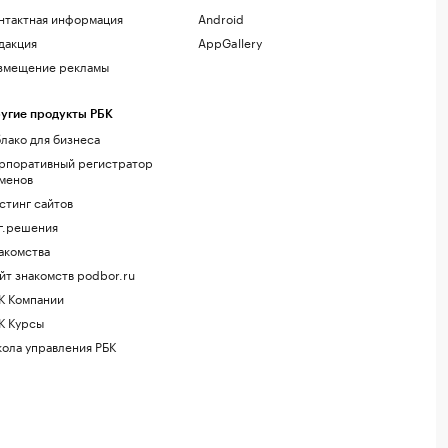
нтактная информация
Android
дакция
AppGallery
змещение рекламы
угие продукты РБК
лако для бизнеса
рпоративный регистратор
менов
стинг сайтов
г.решения
акомства
йт знакомств podbor.ru
К Компании
К Курсы
ола управления РБК