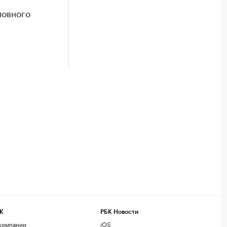
ловного
К
РБК Новости
компании
iOS