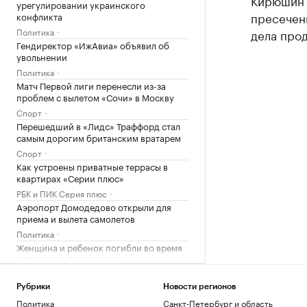
Кирюшин в
урегулировании украинского
пресечени
конфликта
Политика
дела про
Гендиректор «ИжАвиа» объявил об
увольнении
Политика
Матч Первой лиги перенесли из-за
проблем с вылетом «Сочи» в Москву
Спорт
Перешедший в «Лидс» Траффорд стал
самым дорогим британским вратарем
Спорт
Как устроены приватные террасы в
квартирах «Серии плюс»
РБК и ПИК Серия плюс
Аэропорт Домодедово открыли для
приема и вылета самолетов
Политика
Женщина и ребенок погибли во время
непогоды в Смоленске
Общество
Арест запросили обвиняемой по делу о
Рубрики
Новости регионов
порнографии экс-участнице «Дома-2»
Политика
Санкт-Петербург и область