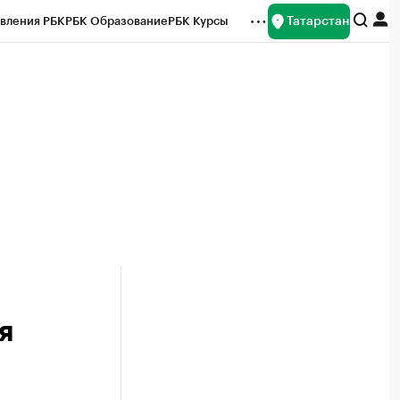
Татарстан
вления РБК
РБК Образование
РБК Курсы
рейтинги
Франшизы
Газета
ок наличной валюты
я