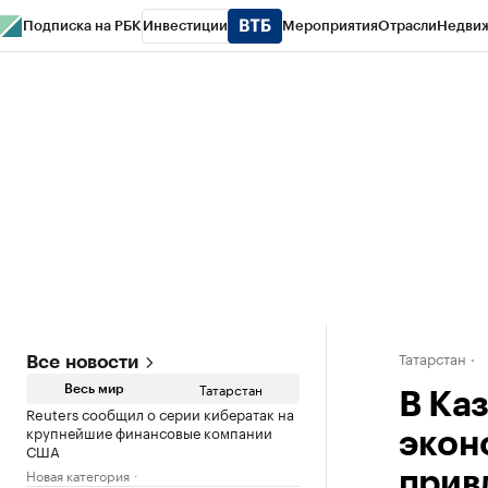
Подписка на РБК
Инвестиции
Мероприятия
Отрасли
Недви
РБК Life
Тренды
Визионеры
Национальные проекты
Город
Стиль
Кр
Спецпроекты СПб
Конференции СПб
Спецпроекты
Проверка конт
Татарстан
Все новости
Татарстан
Весь мир
В Ка
Reuters сообщил о серии кибератак на
крупнейшие финансовые компании
экон
США
Новая категория
прив