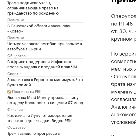
Трамп подписал указы,
ограничивающие право на
гражданство по рождению
Оперупол
Политика
по РТ 48
В Пензенской области ввели план
ст. 30, ч
«Ковер»
крупном р
Политика
Четыре человека погибли при взрыве в
автобусе в Сирии
По версии
Общество
совместн
В Африке поддержали Инфантино
после скандала с продажей прав ЧМ
местных 
Спорт
Оперупол
Запасы газа в Европе на минимуме. Что
брата из-
будет зимой
мужчину д
Подписка на РБК
Экс-глава Mind Money признала вину
согласила
по «делу брокеров» о хищении ₽7 млрд
Аналогич
Финансы
знакомого
Как изучали Луну: от изобретения
телескопа до высадки. Видео РБК
уголовной
Общество
Трамп заявил о прогрессе в