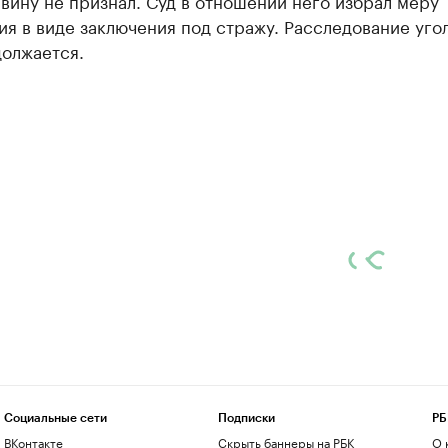
ину не признал. Суд в отношении него избрал меру
я в виде заключения под стражу. Расследование уго
должается.
Социальные сети
Подписки
РБ
ВКонтакте
Скрыть баннеры на РБК
О 