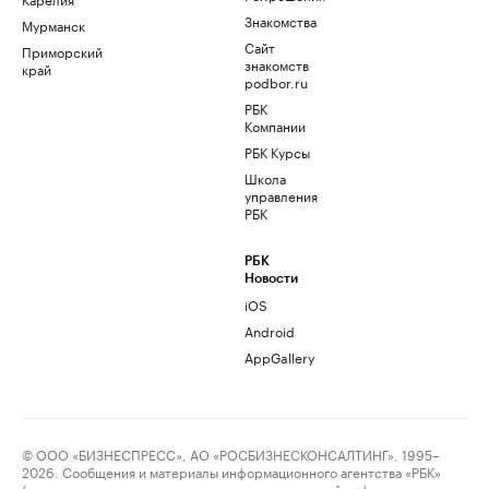
Знакомства
Мурманск
Сайт
Приморский
знакомств
край
podbor.ru
РБК
Компании
РБК Курсы
Школа
управления
РБК
РБК
Новости
iOS
Android
AppGallery
© ООО «БИЗНЕСПРЕСС», АО «РОСБИЗНЕСКОНСАЛТИНГ», 1995–
2026. Сообщения и материалы информационного агентства «РБК»
(свидетельство о регистрации средства массовой информации