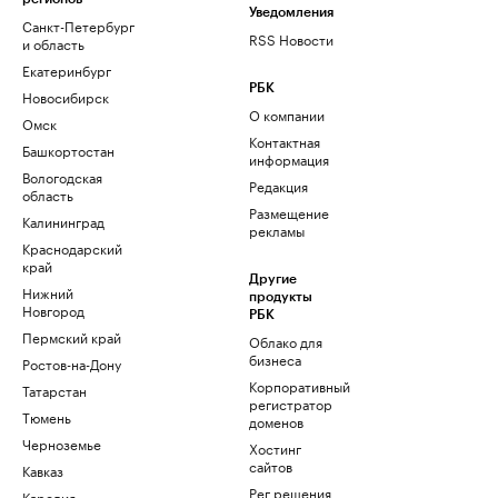
Уведомления
Санкт-Петербург
RSS Новости
и область
Екатеринбург
РБК
Новосибирск
О компании
Омск
Контактная
Башкортостан
информация
Вологодская
Редакция
область
Размещение
Калининград
рекламы
Краснодарский
край
Другие
Нижний
продукты
Новгород
РБК
Пермский край
Облако для
бизнеса
Ростов-на-Дону
Корпоративный
Татарстан
регистратор
Тюмень
доменов
Черноземье
Хостинг
сайтов
Кавказ
Рег.решения
Карелия