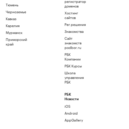
регистратор
Тюмень
доменов
Черноземье
Хостинг
сайтов
Кавказ
Рег.решения
Карелия
Знакомства
Мурманск
Сайт
Приморский
знакомств
край
podbor.ru
РБК
Компании
РБК Курсы
Школа
управления
РБК
РБК
Новости
iOS
Android
AppGallery