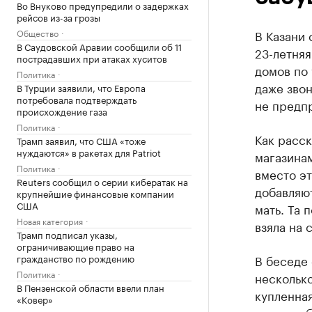
Во Внуково предупредили о задержках
рейсов из-за грозы
Общество
В Казани 
В Саудовской Аравии сообщили об 11
23-летняя
пострадавших при атаках хуситов
домов по 
Политика
даже звон
В Турции заявили, что Европа
потребовала подтверждать
не предп
происхождение газа
Политика
Как расск
Трамп заявил, что США «тоже
нуждаются» в ракетах для Patriot
магазина
Политика
вместо эт
Reuters сообщил о серии кибератак на
добавляют
крупнейшие финансовые компании
США
мать. Та 
Новая категория
взяла на 
Трамп подписал указы,
ограничивающие право на
гражданство по рождению
В беседе 
Политика
несколько
В Пензенской области ввели план
купленная
«Ковер»