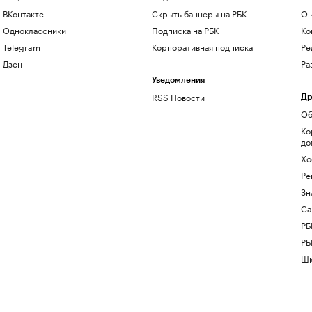
ВКонтакте
Скрыть баннеры на РБК
О 
Одноклассники
Подписка на РБК
Ко
Telegram
Корпоративная подписка
Ре
Дзен
Ра
Уведомления
RSS Новости
Др
Об
Ко
до
Хо
Ре
Зн
Са
РБ
РБ
Шк