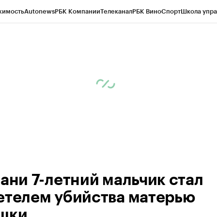
жимость
Autonews
РБК Компании
Телеканал
РБК Вино
Спорт
Школа упра
ипто
РБК Бизнес-среда
Дискуссионный клуб
Исследования
Кредитные 
рагентов
Политика
Экономика
Бизнес
Технологии и медиа
Финансы
Рын
зани 7-летний мальчик стал
етелем убийства матерью
шки.