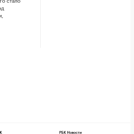
го стало
ед
и,
К
РБК Новости