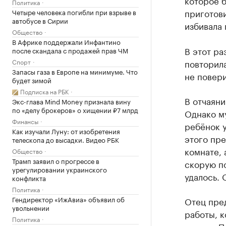
которое б
Политика
приготови
Четыре человека погибли при взрыве в
автобусе в Сирии
избивала
Общество
В Африке поддержали Инфантино
В этот ра
после скандала с продажей прав ЧМ
Спорт
повторила
Запасы газа в Европе на минимуме. Что
не повери
будет зимой
Подписка на РБК
В отчаяни
Экс-глава Mind Money признала вину
по «делу брокеров» о хищении ₽7 млрд
Однако му
Финансы
ребёнок у
Как изучали Луну: от изобретения
этого пре
телескопа до высадки. Видео РБК
комнате, 
Общество
Трамп заявил о прогрессе в
скорую п
урегулировании украинского
удалось. 
конфликта
Политика
Гендиректор «ИжАвиа» объявил об
Отец пре
увольнении
работы, к
Политика