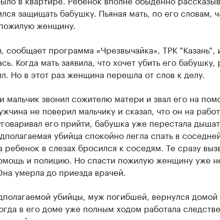
ыло в квартире. Ребёнок вполне обыденно рассказыв
лся защищать бабушку. Пьяная мать, по его словам, ч
 пожилую женщину.
з, сообщает программа «Чрезвычайка», ТРК "Казань",
сь. Когда мать заявила, что хочет убить его бабушку,
л. Но в этот раз женщина перешла от слов к делу.
и мальчик звонил сожителю матери и звал его на пом
жчина не поверил мальчику и сказал, что он на работ
говаривал его прийти, бабушка уже перестала дышат
дполагаемая убийца спокойно легла спать в соседне
а ребенок в слезах бросился к соседям. Те сразу выз
омощь и полицию. Но спасти пожилую женщину уже н
Она умерла до приезда врачей.
дполагаемой убийцы, муж погибшей, вернулся домой
огда в его доме уже полным ходом работала следств