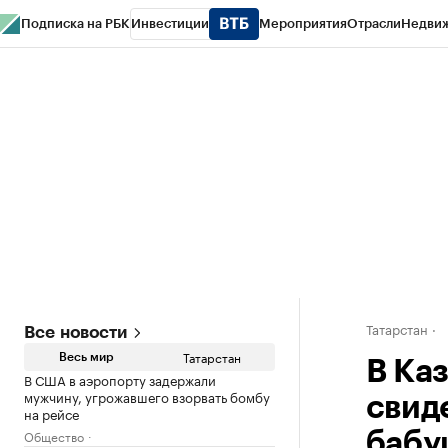
Подписка на РБК
Инвестиции
Мероприятия
Отрасли
Недви
РБК Life
Тренды
Визионеры
Национальные проекты
Город
Стиль
Кр
Спецпроекты СПб
Конференции СПб
Спецпроекты
Проверка конт
Татарстан
Все новости
Татарстан
Весь мир
В Ка
В США в аэропорту задержали
мужчину, угрожавшего взорвать бомбу
свид
на рейсе
Общество
бабу