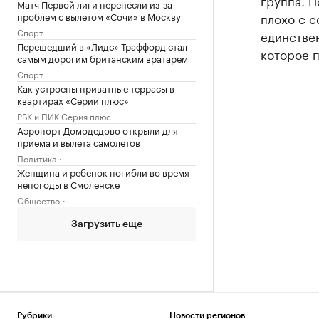
группа. П
Матч Первой лиги перенесли из-за
проблем с вылетом «Сочи» в Москву
плохо с с
Спорт
единстве
Перешедший в «Лидс» Траффорд стал
которое п
самым дорогим британским вратарем
Спорт
Как устроены приватные террасы в
квартирах «Серии плюс»
РБК и ПИК Серия плюс
Аэропорт Домодедово открыли для
приема и вылета самолетов
Политика
Женщина и ребенок погибли во время
непогоды в Смоленске
Общество
Загрузить еще
Рубрики
Новости регионов