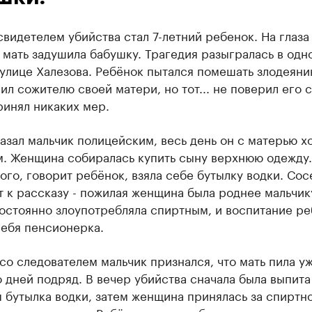
свидетелем убийства стал 7-летний ребенок. На глаза
 мать задушила бабушку. Трагедия разыгралась в одн
улице Халезова. Ребёнок пытался помешать злодеяни
ил сожителю своей матери, но тот... не поверил его 
ринял никаких мер.
азал мальчик полицейским, весь день он с матерью х
м. Женщина собиралась купить сыну верхнюю одежду.
ого, говорит ребёнок, взяла себе бутылку водки. Сос
 к рассказу - пожилая женщина была роднее мальчик
постоянно злоупотребляла спиртным, и воспитание р
себя пенсионерка.
со следователем мальчик признался, что мать пила у
 дней подряд. В вечер убийства сначала была выпита
 бутылка водки, затем женщина принялась за спиртно