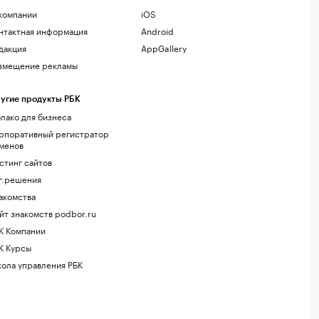
компании
iOS
нтактная информация
Android
дакция
AppGallery
змещение рекламы
угие продукты РБК
лако для бизнеса
рпоративный регистратор
менов
стинг сайтов
г.решения
акомства
йт знакомств podbor.ru
К Компании
К Курсы
ола управления РБК