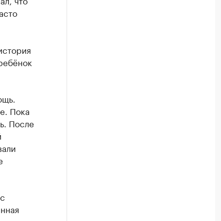
ал, что
асто
 история
 ребёнок
ощь.
е. Пока
ь. После
й
вали
е
 с
енная