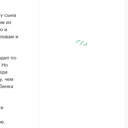
 у сына
ом из
ю и
словам и
одил по
 Но
еди
у, чем
ебенка
же
е,