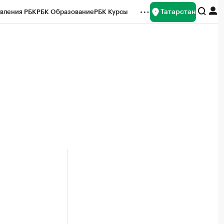
Татарстан
вления РБК
РБК Образование
РБК Курсы
рейтинги
Франшизы
Газета
ок наличной валюты