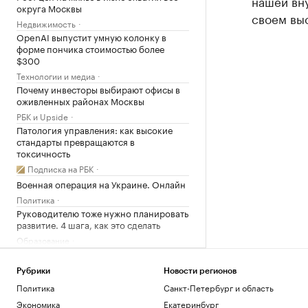
нашей вну
округа Москвы
своем вы
Недвижимость
OpenAI выпустит умную колонку в
форме пончика стоимостью более
$300
Технологии и медиа
Почему инвесторы выбирают офисы в
оживленных районах Москвы
РБК и Upside
Патология управления: как высокие
стандарты превращаются в
токсичность
Подписка на РБК
Военная операция на Украине. Онлайн
Политика
Руководителю тоже нужно планировать
развитие. 4 шага, как это сделать
Образование
Что известно об атаках БПЛА на
регионы России. Главное к 7 августа
Рубрики
Новости регионов
Политика
Политика
Санкт-Петербург и область
В WB сообщили о состоянии товаров
Экономика
Екатеринбург
после атаки на склад под