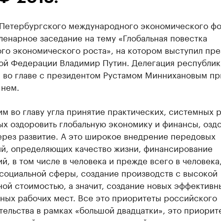
 Петербургского международного экономического ф
енарное заседание на тему «Глобальная повестка
го экономического роста», на котором выступил пре
ой Федерации Владимир Путин. Делегация республик
н во главе с президентом Рустамом Миннихановым пр
 нем.
м во главу угла принятие практических, системных 
ых оздоровить глобальную экономику и финансы, озд
ерез развитие. А это широкое внедрение передовых
ий, определяющих качество жизни, финансирование
й, в том числе в человека и прежде всего в человека,
 социальной сферы, создание производств с высокой
ой стоимостью, а значит, создание новых эффективн
ных рабочих мест. Все это приоритеты российского
ельства в рамках «большой двадцатки», это приорит