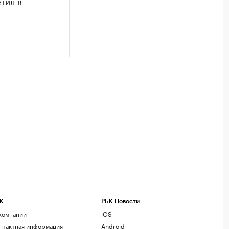
тил в
К
РБК Новости
компании
iOS
нтактная информация
Android