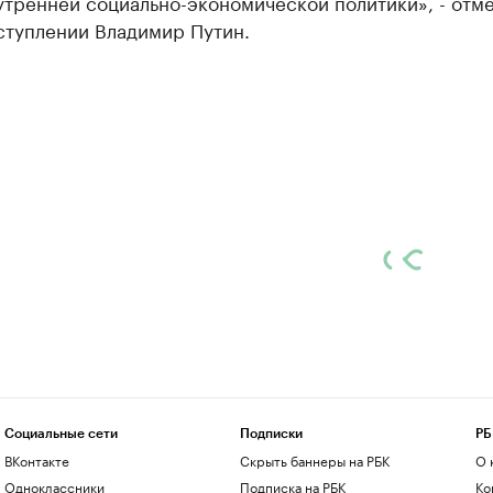
тренней социально-экономической политики», - отме
ступлении Владимир Путин.
Социальные сети
Подписки
РБ
ВКонтакте
Скрыть баннеры на РБК
О 
Одноклассники
Подписка на РБК
Ко