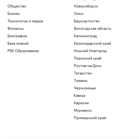
Екатеринбургом
Общество
Новосибирск
Политика
Бизнес
Омск
Иностранные карты для россиян: гид
Технологии и медиа
Башкортостан
по зарубежным банкам на 2026 год
Финансы
Вологодская область
РБК Компании
Гастрогид по Центральной России:
Биографии
Калининград
сыры, крокодилы и органический сидр
База знаний
Краснодарский край
РБК и РСХБ
РБК Образование
Нижний Новгород
Законный интерес: как бизнесу
Пермский край
избежать правовых рисков в работе с
Китаем
Ростов-на-Дону
Татарстан
Татарстан
Эксперты объяснили, почему жилье для
Тюмень
студентов надо было искать «вчера»
Черноземье
РАДИО
Кавказ
Недвижимость
Карелия
Загрузить еще
Мурманск
Приморский край