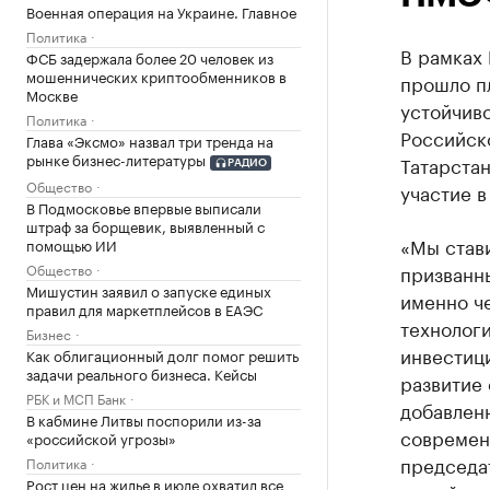
Военная операция на Украине. Главное
Политика
В рамках
ФСБ задержала более 20 человек из
мошеннических криптообменников в
прошло пл
Москве
устойчиво
Политика
Российск
Глава «Эксмо» назвал три тренда на
рынке бизнес-литературы
Татарста
РАДИО
Общество
участие в
В Подмосковье впервые выписали
штраф за борщевик, выявленный с
«Мы стави
помощью ИИ
Общество
призванн
Мишустин заявил о запуске единых
именно ч
правил для маркетплейсов в ЕАЭС
технолог
Бизнес
инвестици
Как облигационный долг помог решить
задачи реального бизнеса. Кейсы
развитие
РБК и МСП Банк
добавленн
В кабмине Литвы поспорили из-за
современ
«российской угрозы»
председат
Политика
Рост цен на жилье в июле охватил все