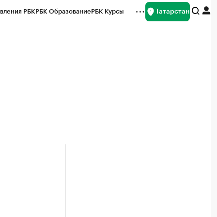
Татарстан
вления РБК
РБК Образование
РБК Курсы
рейтинги
Франшизы
Газета
ок наличной валюты