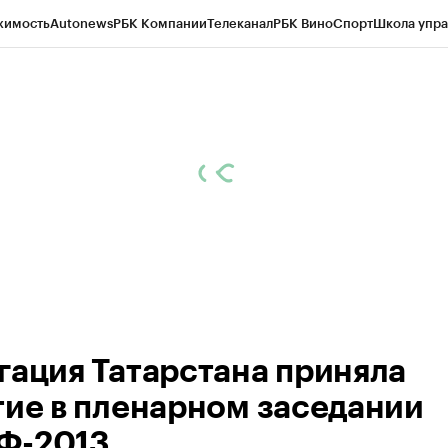
жимость
Autonews
РБК Компании
Телеканал
РБК Вино
Спорт
Школа упра
ипто
РБК Бизнес-среда
Дискуссионный клуб
Исследования
Кредитные 
рагентов
Политика
Экономика
Бизнес
Технологии и медиа
Финансы
Рын
гация Татарстана приняла
тие в пленарном заседании
-2013.