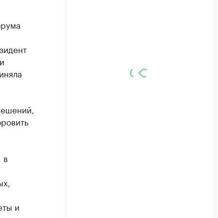
орума
зидент
и
иняла
решений,
оровить
 в
ых,
еты и