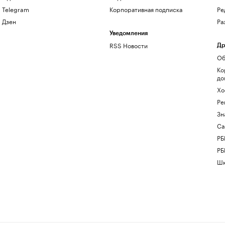
Telegram
Корпоративная подписка
Ре
Дзен
Ра
Уведомления
RSS Новости
Др
Об
Ко
до
Хо
Ре
Зн
Са
РБ
РБ
Шк