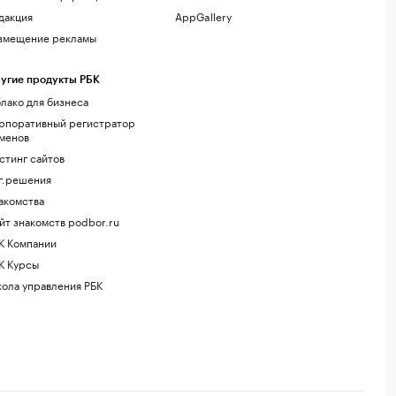
дакция
AppGallery
змещение рекламы
угие продукты РБК
лако для бизнеса
рпоративный регистратор
менов
стинг сайтов
г.решения
акомства
йт знакомств podbor.ru
К Компании
К Курсы
ола управления РБК