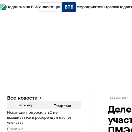
Подписка на РБК
Инвестиции
Мероприятия
Отрасли
Недви
РБК Life
Тренды
Визионеры
Национальные проекты
Город
Стиль
Кр
Спецпроекты СПб
Конференции СПб
Спецпроекты
Проверка конт
Татарстан
Все новости
Татарстан
Весь мир
Деле
Исландия попросила ЕС не
вмешиваться в референдум насчет
учас
членства
Политика
ПМЭФ