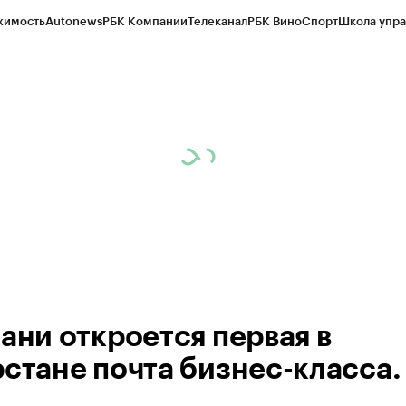
жимость
Autonews
РБК Компании
Телеканал
РБК Вино
Спорт
Школа упра
ипто
РБК Бизнес-среда
Дискуссионный клуб
Исследования
Кредитные 
рагентов
Политика
Экономика
Бизнес
Технологии и медиа
Финансы
Рын
зани откроется первая в
рстане почта бизнес-класса.