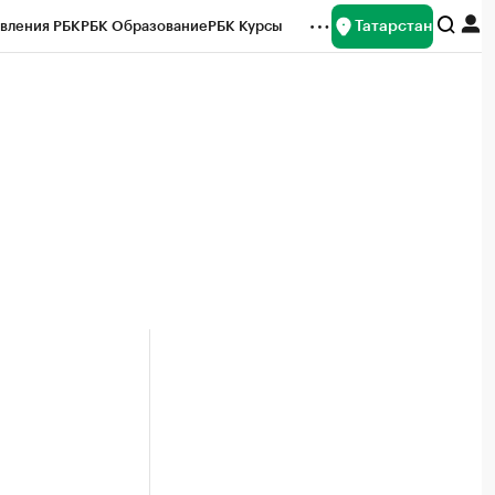
Татарстан
вления РБК
РБК Образование
РБК Курсы
рейтинги
Франшизы
Газета
ок наличной валюты