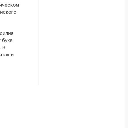
рическом
анского
асилия
 букв
. В
чта» и