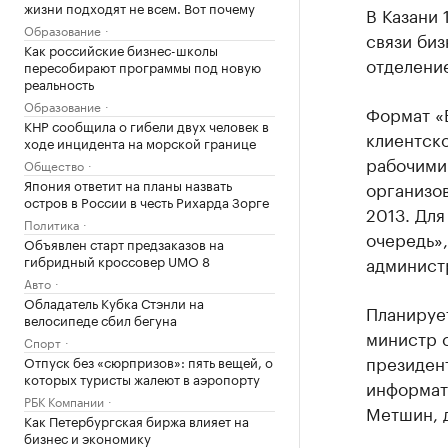
жизни подходят не всем. Вот почему
В Казани 
Образование
связи биз
Как российские бизнес-школы
отделени
пересобирают программы под новую
реальность
Образование
Формат «
КНР сообщила о гибели двух человек в
клиентско
ходе инцидента на морской границе
рабочими 
Общество
Япония ответит на планы назвать
организо
остров в России в честь Рихарда Зорге
2013. Для
Политика
очередь»,
Объявлен старт предзаказов на
гибридный кроссовер UMO 8
администр
Авто
Обладатель Кубка Стэнли на
Планирует
велосипеде сбил бегуна
министр 
Спорт
президен
Отпуск без «сюрпризов»: пять вещей, о
которых туристы жалеют в аэропорту
информат
РБК Компании
Метшин, д
Как Петербургская биржа влияет на
бизнес и экономику