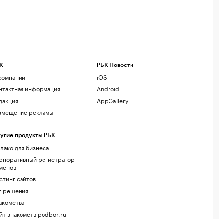
К
РБК Новости
компании
iOS
нтактная информация
Android
дакция
AppGallery
змещение рекламы
угие продукты РБК
лако для бизнеса
рпоративный регистратор
менов
стинг сайтов
г.решения
акомства
йт знакомств podbor.ru