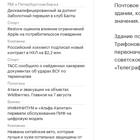
Почтовое
РБК и Петербургская Биржа
Дисквалифицированный за допинг
здании, 
Заболотный перешел в клуб Басты
значения.
Спорт
Restore оценила влияние ограничений
Apple на потребительское поведение
Здание по
Компании
Трифонова
Российский хоккеист подписал новый
первонача
контракт в НХЛ на $2,2 млн
советское
Спорт
ТАСС сообщило о найденных хакерами
«Телеграф
документах об ударах ВСУ по
терминалам
Политика
Атаки и эвакуации на объектах
Wildberries. Главное на 7 августа
Бизнес
ИНФИНИТУМ и «Альфа-Капитал»
перевели обслуживание ПИФ на
цифровую модель
Компании
Названы китайские авто, которые
лучше и хуже остальных защищены от