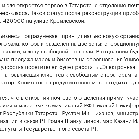
1 июля откроется первое в Татарстане отделение поч
нес-класса. Такой статус после реконструкции прио
е 420000 на улице Кремлевской.
Бизнес» подразумевает принципиально новую органи
го зала, который разделен на две зоны: операционну
окнами, и зону свободной торговли. В отделении буд
вана продажа марок и билетов на соревнования Унив
 удобства посетителей будет работать «Электронная
 направляющая клиентов к свободным операторам, а
атор. Кроме того, предусмотрено место отдыха с де
ся, что в открытии почтового отделения примут учас
связи и массовых коммуникаций РФ Николай Никифор
т Республики Татарстан Рустам Минниханов, министр
изации и связи РТ Роман Шайхутдинов, мэр Казани И
епутаты Государственного совета РТ.