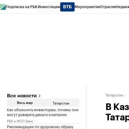
Подписка на РБК
Инвестиции
Мероприятия
Отрасли
Недви
РБК Life
Тренды
Визионеры
Национальные проекты
Город
Стиль
Кр
Спецпроекты СПб
Конференции СПб
Спецпроекты
Проверка конт
Татарстан
Все новости
Татарстан
Весь мир
В Ка
Как объяснить инвесторам, почему они
могут доверять деньги компании
Тата
РБК и МСП Банк
Рекомендации по здоровому образу