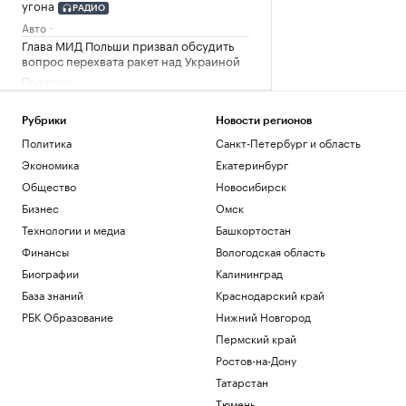
угона
РАДИО
Авто
Глава МИД Польши призвал обсудить
вопрос перехвата ракет над Украиной
Политика
В Мексике и Аргентине поддержали
Инфантино после идеи о продаже доли
Рубрики
Новости регионов
ЧМ
Политика
Санкт-Петербург и область
Спорт
Экономика
Екатеринбург
«Тактическая нищета»: как бизнес
имитирует нехватку денег ради выгоды
Общество
Новосибирск
Образование
Бизнес
Омск
Lamoda расширяет инструменты
Технологии и медиа
Башкортостан
поддержки российских дизайнерских
брендов
Финансы
Вологодская область
Компании
Биографии
Калининград
База знаний
Краснодарский край
Загрузить еще
РБК Образование
Нижний Новгород
Пермский край
Ростов-на-Дону
Татарстан
Тюмень