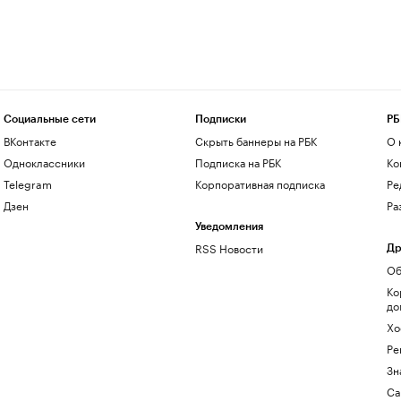
Социальные сети
Подписки
РБ
ВКонтакте
Скрыть баннеры на РБК
О 
Одноклассники
Подписка на РБК
Ко
Telegram
Корпоративная подписка
Ре
Дзен
Ра
Уведомления
RSS Новости
Др
Об
Ко
до
Хо
Ре
Зн
Са