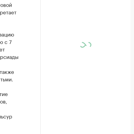
товой
бретает
зацию
ю с 7
ет
ерсиады
 также
тьми.
тие
ов,
льсур