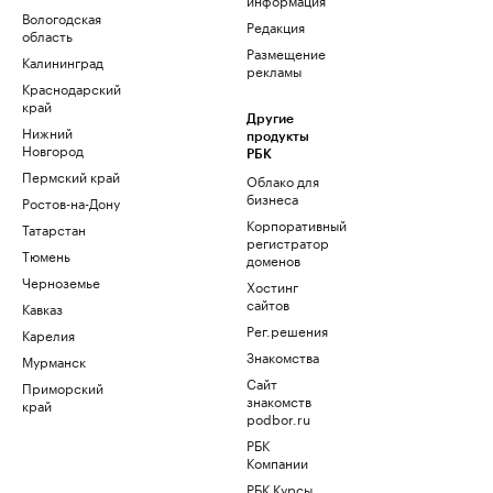
Вологодская
Редакция
область
Размещение
Калининград
рекламы
Краснодарский
край
Другие
Нижний
продукты
Новгород
РБК
Пермский край
Облако для
бизнеса
Ростов-на-Дону
Корпоративный
Татарстан
регистратор
Тюмень
доменов
Черноземье
Хостинг
сайтов
Кавказ
Рег.решения
Карелия
Знакомства
Мурманск
Сайт
Приморский
знакомств
край
podbor.ru
РБК
Компании
РБК Курсы