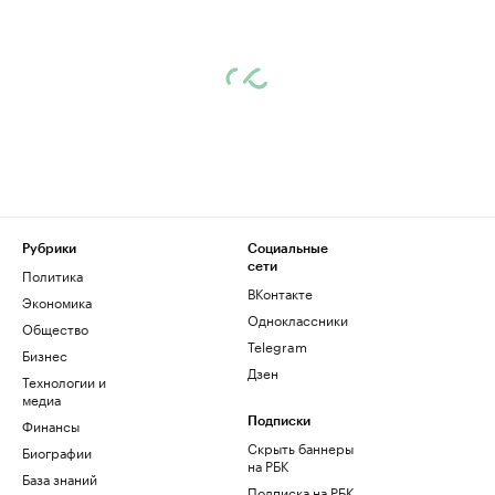
Рубрики
Социальные
сети
Политика
ВКонтакте
Экономика
Одноклассники
Общество
Telegram
Бизнес
Дзен
Технологии и
медиа
Финансы
Подписки
Скрыть баннеры
Биографии
на РБК
База знаний
Подписка на РБК