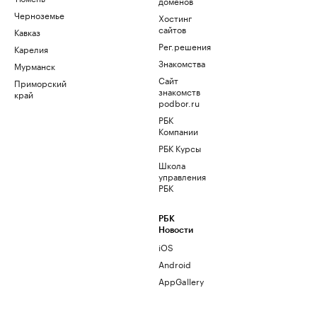
доменов
Черноземье
Хостинг
сайтов
Кавказ
Рег.решения
Карелия
Знакомства
Мурманск
Сайт
Приморский
знакомств
край
podbor.ru
РБК
Компании
РБК Курсы
Школа
управления
РБК
РБК
Новости
iOS
Android
AppGallery