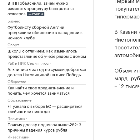
Первый ма
В ТПП объяснили, зачем нужно
покупате
изменить процедуру банкротства
селлеров
гипермарк
РАДИО
Бизнес
Футболисту сборной Англии
В Казани
предъявили обвинение в нападении в
ночном клубе
Чистополь
Спорт
посетител
Школы с отличием: как изменилось
автомоби
представление об учебе рядом с домом
РБК и ПИК Серия плюс
Объем инв
Альпинисты за год не сумели добраться
до тела Наговициной на пике Победы
млрд. руб
Общество
– 12 тысяч
Как найти свое предназначение и
понять, чем хочется заниматься
Образование
FT узнала о выборе ЕС — расширяться
«сейчас или никогда»
Политика
Почему доллар поднялся выше ₽82: 3
причины падения курса рубля
Инвестиции