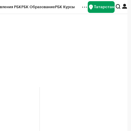
Татарстан
вления РБК
РБК Образование
РБК Курсы
рейтинги
Франшизы
Газета
ок наличной валюты