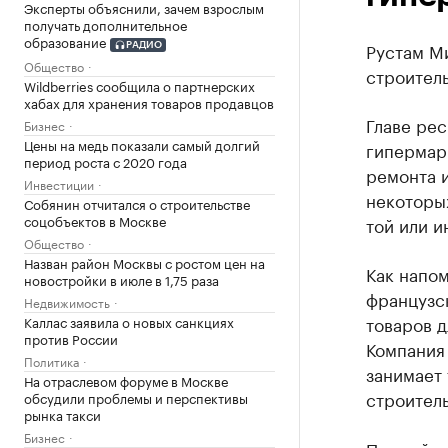
Эксперты объяснили, зачем взрослым
получать дополнительное
образование
Рустам М
РАДИО
Общество
строител
Wildberries сообщила о партнерских
хабах для хранения товаров продавцов
Главе рес
Бизнес
Цены на медь показали самый долгий
гипермарк
период роста с 2020 года
ремонта и
Инвестиции
некоторы
Собянин отчитался о строительстве
соцобъектов в Москве
той или и
Общество
Назван район Москвы с ростом цен на
Как напом
новостройки в июле в 1,75 раза
французс
Недвижимость
товаров д
Каллас заявила о новых санкциях
против России
Компания 
Политика
занимает 
На отраслевом форуме в Москве
строитель
обсудили проблемы и перспективы
рынка такси
Бизнес