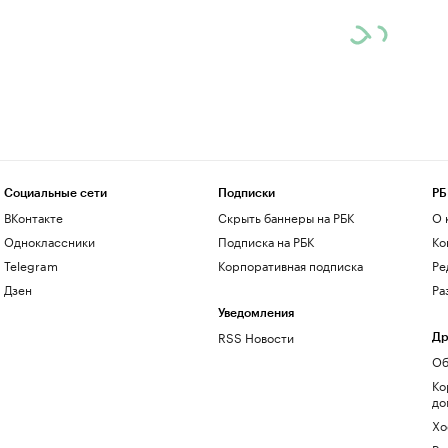
Социальные сети
Подписки
РБ
ВКонтакте
Скрыть баннеры на РБК
О 
Одноклассники
Подписка на РБК
Ко
Telegram
Корпоративная подписка
Ре
Дзен
Ра
Уведомления
RSS Новости
Др
Об
Ко
до
Хо