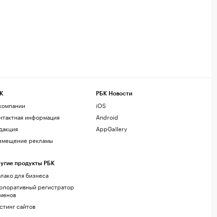
К
РБК Новости
компании
iOS
нтактная информация
Android
дакция
AppGallery
змещение рекламы
угие продукты РБК
лако для бизнеса
рпоративный регистратор
менов
стинг сайтов