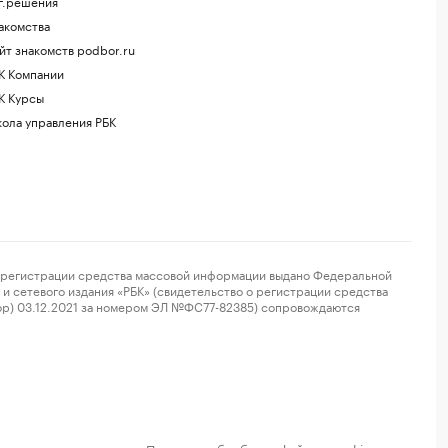
г.решения
акомства
йт знакомств podbor.ru
К Компании
К Курсы
ола управления РБК
регистрации средства массовой информации выдано Федеральной
и сетевого издания «РБК» (свидетельство о регистрации средства
ор) 03.12.2021 за номером ЭЛ №ФС77-82385) сопровождаются