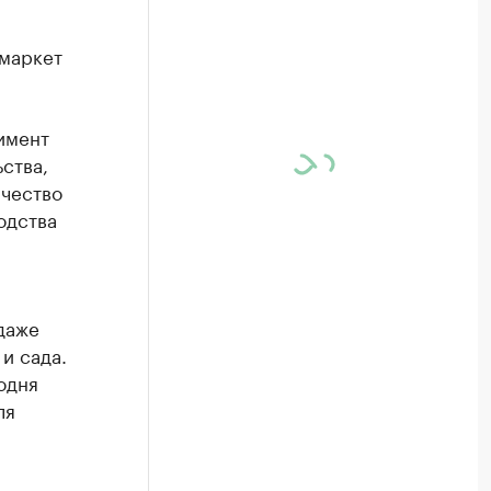
рмаркет
имент
ства,
ачество
одства
даже
и сада.
одня
ля