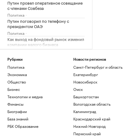
Путин провел оперативное совещание
с членами Совбеза
Политика
Путин поговорил по телефону с
президентом ОАЭ
Политика
Как выход на фондовый рынок изменил
компании малого бизнеса
РБК и МСП Банк
В обмелевшем Дунае показался
Рубрики
Новости регионов
фундамент моста времен Римской
Политика
Санкт-Петербург и область
империи. Фото
Экономика
Екатеринбург
Общество
«Рубин» и «Нефтехимик» создадут
Общество
Новосибирск
единую систему подготовки
Бизнес
Омск
футболистов
Технологии и медиа
Башкортостан
Татарстан
Финансы
Вологодская область
Загрузить еще
Биографии
Калининград
База знаний
Краснодарский край
РБК Образование
Нижний Новгород
Пермский край