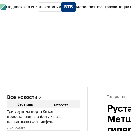
Подписка на РБК
Инвестиции
Мероприятия
Отрасли
Недви
РБК Life
Тренды
Визионеры
Национальные проекты
Город
Стиль
Кр
Спецпроекты СПб
Конференции СПб
Спецпроекты
Проверка конт
Татарстан
Все новости
Татарстан
Весь мир
Руст
Три крупных порта Китая
приостановили работу из-за
Метш
надвигающегося тайфуна
Экономика
гипе