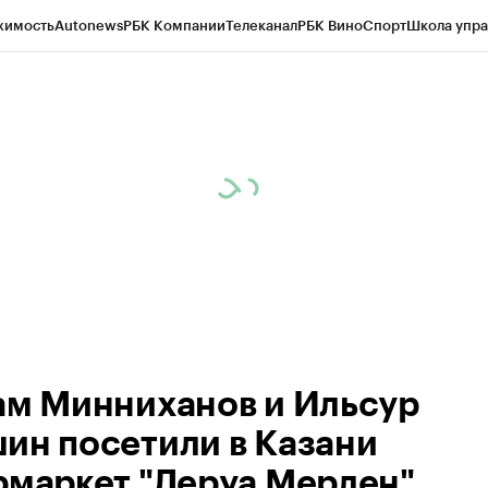
жимость
Autonews
РБК Компании
Телеканал
РБК Вино
Спорт
Школа упра
ипто
РБК Бизнес-среда
Дискуссионный клуб
Исследования
Кредитные 
рагентов
Политика
Экономика
Бизнес
Технологии и медиа
Финансы
Рын
ам Минниханов и Ильсур
ин посетили в Казани
рмаркет "Леруа Мерлен".