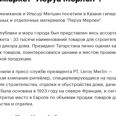
инниханов и Ильсур Метшин посетили в Казани гипе
ьных и отделочных материалов "Леруа Мерлен".
публики и мэру города был представлен весь ассорт
ета - 33 тысячи наименований товаров для строитель
 декора дома. Президент Татарстана лично оценил к
х товаров, поинтересовался ценами и местом произв
ной продукции.
нили в пресс-службе президента РТ, Leroy Merlin —
кая компания-ритейлер, специализирующаяся на про
ля строительства, отделки и обустройства дома, дачи 
была основана в 1923 году на севере Франции, и сег
третье место в Европе по объемам продаж товаров д
ства и отделки.