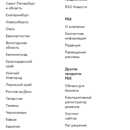
Санкт-Петербург
RSS Новости
и область
Екатеринбург
РБК
Новосибирск
О компании
Омск
Контактная
Башкортостан
информация
Вологодская
Редакция
область
Размещение
Калининград
рекламы
Краснодарский
край
Другие
Нижний
продукты
Новгород
РБК
Пермский край
Облако для
бизнеса
Ростов-на-Дону
Корпоративный
Татарстан
регистратор
Тюмень
доменов
Черноземье
Хостинг
сайтов
Кавказ
Рег.решения
Карелия