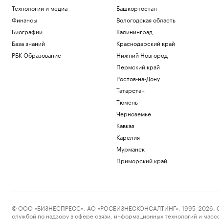
Патрушев посетил флагман ВМС
Технологии и медиа
Башкортостан
Бразилии «Атлантико» в порту Рио-де-
Финансы
Вологодская область
Жанейро
Политика
Биографии
Калининград
Федерацию футбола Южной Кореи
База знаний
Краснодарский край
обвинили в оплате интимных услуг для
РБК Образование
Нижний Новгород
судей
Пермский край
Спорт
Reuters сообщил о поставках топлива
Ростов-на-Дону
из Южной Кореи в Россию
Татарстан
Экономика
Тюмень
Энди Джасси против бюрократии. Как
Черноземье
новый CEO устроил перестройку в
Amazon
Кавказ
Образование
Карелия
Трамп заявил, что может стать
Мурманск
последним президентом-
республиканцем в США
Приморский край
Политика
Загрузить еще
© ООО «БИЗНЕСПРЕСС», АО «РОСБИЗНЕСКОНСАЛТИНГ», 1995–2026. Сообщ
службой по надзору в сфере связи, информационных технологий и масс