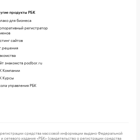
угие продукты РБК
лако для бизнеса
рпоративный регистратор
менов
стинг сайтов
г.решения
акомства
йт знакомств podbor.ru
К Компании
К Курсы
ола управления РБК
регистрации средства массовой информации выдано Федеральной
и сетевого издания «РБК» (свидетельство о регистрации средства