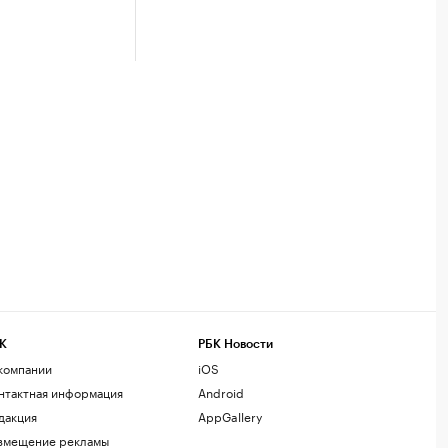
К
РБК Новости
компании
iOS
нтактная информация
Android
дакция
AppGallery
змещение рекламы