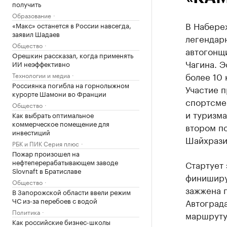
получить
Образование
В Набере
«Макс» останется в России навсегда,
заявил Шадаев
легендар
Общество
автогонщ
Орешкин рассказал, когда применять
Чагина. Э
ИИ неэффективно
более 10 
Технологии и медиа
Россиянка погибла на горнолыжном
Участие п
курорте Шамони во Франции
спортсме
Общество
и туризм
Как выбрать оптимальное
коммерческое помещение для
втором по
инвестиций
Шайхрази
РБК и ПИК Серия плюс
Пожар произошел на
нефтеперерабатывающем заводе
Стартует 
Slovnaft в Братиславе
финишируе
Общество
зажжена г
В Запорожской области ввели режим
ЧС из-за перебоев с водой
Автограда
Политика
маршруту
Как российские бизнес-школы