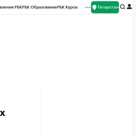
Татарстан
вления РБК
РБК Образование
РБК Курсы
рейтинги
Франшизы
Газета
ок наличной валюты
х