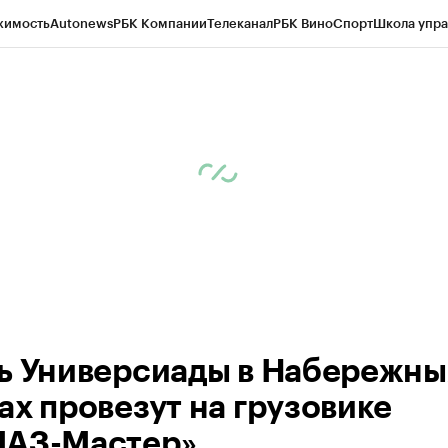
жимость
Autonews
РБК Компании
Телеканал
РБК Вино
Спорт
Школа упра
ипто
РБК Бизнес-среда
Дискуссионный клуб
Исследования
Кредитные 
рагентов
Политика
Экономика
Бизнес
Технологии и медиа
Финансы
Рын
ь Универсиады в Набережны
ах провезут на грузовике
АЗ-Мастер».