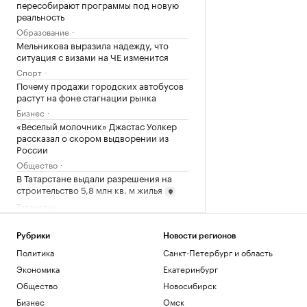
пересобирают программы под новую
реальность
Образование
Мельникова выразила надежду, что
ситуация с визами на ЧЕ изменится
Спорт
Почему продажи городских автобусов
растут на фоне стагнации рынка
Бизнес
«Веселый молочник» Джастас Уолкер
рассказал о скором выдворении из
России
Общество
В Татарстане выдали разрешения на
строительство 5,8 млн кв. м жилья
Татарстан
На станции метро «Смоленская»
начали реставрацию облицовки
Рубрики
Новости регионов
путевых стен
Политика
Санкт-Петербург и область
Общество
Экономика
Екатеринбург
Что такое Executive MBA и зачем
получать эту степень
Общество
Новосибирск
Образование
Бизнес
Омск