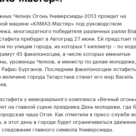
жных Челнах Огонь Универсиады-2013 проедет на
ной машине «КАМАЗ-Мастер» под руководством
инка, многократного победителя различных ралли Вл
стафета прибудет в Автоград 27 июня. Ей предстоит 
км по улицам города, из которых 1 километр – по воде
римут 45 факелоносцев, в числе которых именитые
ны, уроженцы Челнов, и министр по делам молодежи,
а Рафис Бурганов. Последним факелоносцем эстафеты
 величине города Татарстана станет его мэр Василь
ев.
эстафета у мемориального комплекса «Вечный огонь»
т на главной сцене праздника День молодежи, где б
ородская чаша Огня. Как отметили в пресс-службе м
, в этот день в городе будет ограничиваться движени
 следования главного символа Универсиады.