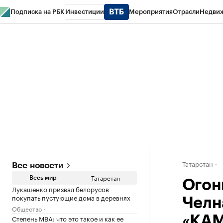
Подписка на РБК
Инвестиции
Мероприятия
Отрасли
Недви
РБК Life
Тренды
Визионеры
Национальные проекты
Город
Стиль
Кр
Спецпроекты СПб
Конференции СПб
Спецпроекты
Проверка конт
Татарстан
Все новости
Татарстан
Весь мир
Огон
Лукашенко призвал белорусов
покупать пустующие дома в деревнях
Челн
Общество
Степень MBA: что это такое и как ее
«КАМ