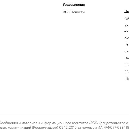
Уведомления
RSS Новости
Др
Об
Ко
до
Хо
Ре
Зн
Са
РБ
РБ
Шк
ения и материалы информационного агентства «РБК» (свидетельство о 
овых коммуникаций (Роскомнадзор) 09.12.2015 за номером ИА №ФС77-63848) 