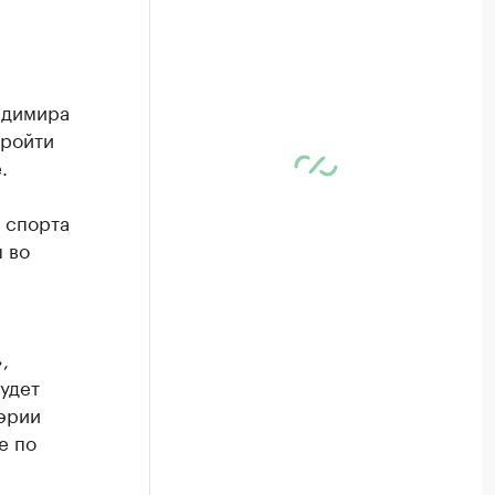
адимира
пройти
.
 спорта
 во
,
удет
эрии
е по