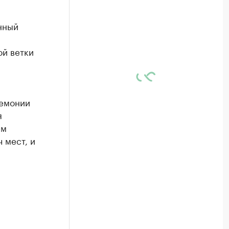
нный
ой ветки
ремонии
я
ем
 мест, и