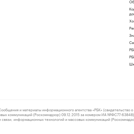
Об
Ко
до
Хо
Ре
Зн
Са
РБ
РБ
Шк
ения и материалы информационного агентства «РБК» (свидетельство о 
овых коммуникаций (Роскомнадзор) 09.12.2015 за номером ИА №ФС77-63848) 
 связи, информационных технологий и массовых коммуникаций (Роскомнадз