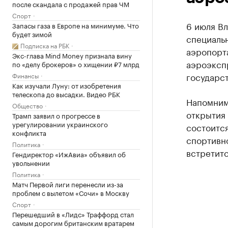
после скандала с продажей прав ЧМ
Спорт
6 июля Вл
Запасы газа в Европе на минимуме. Что
будет зимой
специаль
Подписка на РБК
аэропорт
Экс-глава Mind Money признала вину
аэроэксп
по «делу брокеров» о хищении ₽7 млрд
государст
Финансы
Как изучали Луну: от изобретения
телескопа до высадки. Видео РБК
Напомним
Общество
открытия
Трамп заявил о прогрессе в
урегулировании украинского
состоитс
конфликта
спортивно
Политика
встретит
Гендиректор «ИжАвиа» объявил об
увольнении
Политика
Матч Первой лиги перенесли из-за
проблем с вылетом «Сочи» в Москву
Спорт
Перешедший в «Лидс» Траффорд стал
самым дорогим британским вратарем