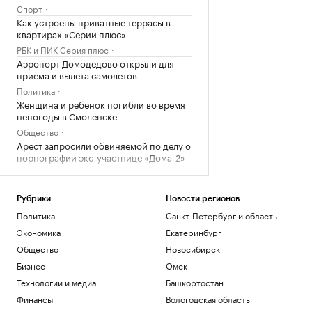
Спорт
Как устроены приватные террасы в
квартирах «Серии плюс»
РБК и ПИК Серия плюс
Аэропорт Домодедово открыли для
приема и вылета самолетов
Политика
Женщина и ребенок погибли во время
непогоды в Смоленске
Общество
Арест запросили обвиняемой по делу о
порнографии экс-участнице «Дома-2»
Общество
Иран сообщил об «операции против
целей врага» в Ормузском проливе
Рубрики
Новости регионов
Политика
Политика
Санкт-Петербург и область
Шнайдер обыграла Калинскую и вышла
Экономика
Екатеринбург
в четвертый круг турнира в Торонто
Общество
Новосибирск
Спорт
Бизнес
Омск
В горах Казахстана эвакуировали еще
одного туриста из России
Технологии и медиа
Башкортостан
Общество
Финансы
Вологодская область
В Смоленской области ввели режим ЧС