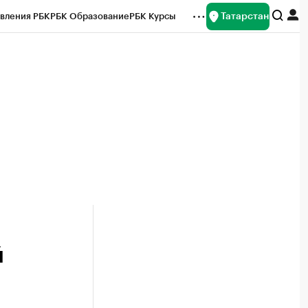
Татарстан
вления РБК
РБК Образование
РБК Курсы
рейтинги
Франшизы
Газета
ок наличной валюты
й