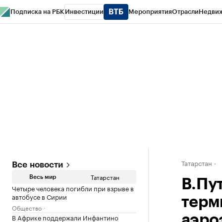
Подписка на РБК
Инвестиции
Мероприятия
Отрасли
Недви
РБК Life
Тренды
Визионеры
Национальные проекты
Город
Стиль
Кр
Спецпроекты СПб
Конференции СПб
Спецпроекты
Проверка конт
Татарстан
Все новости
Татарстан
Весь мир
В.Пу
Четыре человека погибли при взрыве в
автобусе в Сирии
терм
Общество
В Африке поддержали Инфантино
аэро