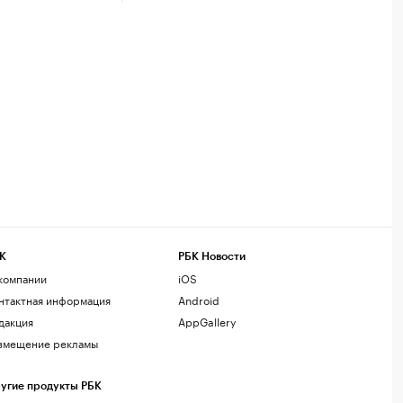
К
РБК Новости
компании
iOS
нтактная информация
Android
дакция
AppGallery
змещение рекламы
угие продукты РБК