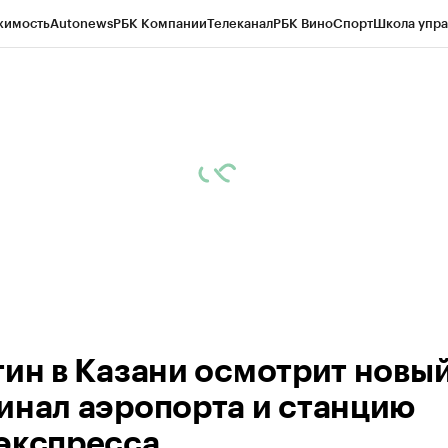
жимость
Autonews
РБК Компании
Телеканал
РБК Вино
Спорт
Школа упра
ипто
РБК Бизнес-среда
Дискуссионный клуб
Исследования
Кредитные 
рагентов
Политика
Экономика
Бизнес
Технологии и медиа
Финансы
Рын
тин в Казани осмотрит новы
инал аэропорта и станцию
экспресса.