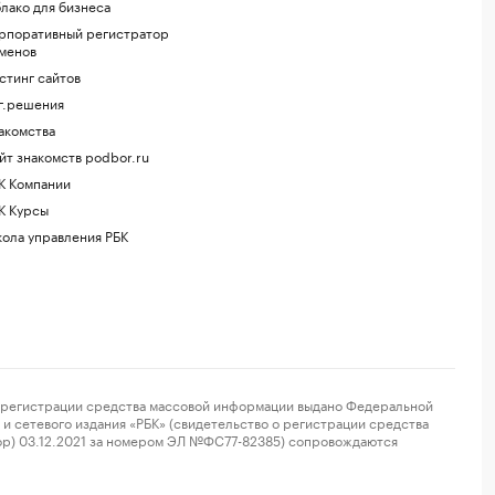
лако для бизнеса
рпоративный регистратор
менов
стинг сайтов
г.решения
акомства
йт знакомств podbor.ru
К Компании
К Курсы
ола управления РБК
регистрации средства массовой информации выдано Федеральной
и сетевого издания «РБК» (свидетельство о регистрации средства
ор) 03.12.2021 за номером ЭЛ №ФС77-82385) сопровождаются