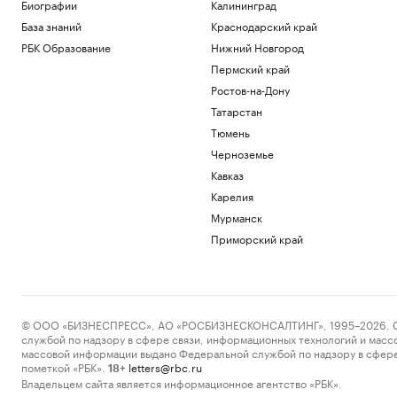
Биографии
Калининград
после мощного циклона
База знаний
Краснодарский край
Общество
РБК Образование
Нижний Новгород
Что такое медленная жизнь и какую
роль в этом играет дерево
Пермский край
РБК и Старквуд
Ростов-на-Дону
Эксперты и студенты назвали
Татарстан
преимущества обучения за рубежом
Тюмень
РАДИО
Общество
Черноземье
Сеул счел санкции Британии против
Кавказ
России угрозой своей
Карелия
энергобезопасности
Мурманск
Политика
Приморский край
Загрузить еще
© ООО «БИЗНЕСПРЕСС», АО «РОСБИЗНЕСКОНСАЛТИНГ», 1995–2026. Сообщ
службой по надзору в сфере связи, информационных технологий и масс
массовой информации выдано Федеральной службой по надзору в сфере
пометкой «РБК».
letters@rbc.ru
18+
Владельцем сайта является информационное агентство «РБК».