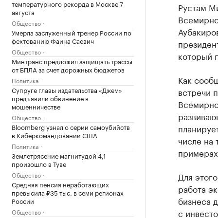
температурного рекорда в Москве 7
Рустам М
августа
Всемирно
Общество
Аубакиров
Умерла заслуженный тренер России по
фехтованию Фаина Саевич
президен
Общество
который 
Минтранс предложил защищать трассы
от БПЛА за счет дорожных бюджетов
Как сообщ
Политика
Супруге главы издательства «Джем»
встречи 
предъявили обвинение в
Всемирно
мошенничестве
развивающ
Общество
Bloomberg узнал о серии самоубийств
планирует
в Киберкомандовании США
числе на
Политика
примерах
Землетрясение магнитудой 4,1
произошло в Туве
Общество
Для этого
Средняя пенсия неработающих
работа эк
превысила ₽35 тыс. в семи регионах
бизнеса д
России
с инвесто
Общество