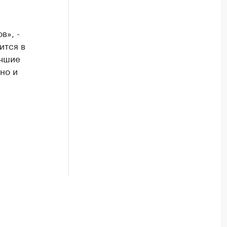
в», -
ится в
учшие
но и