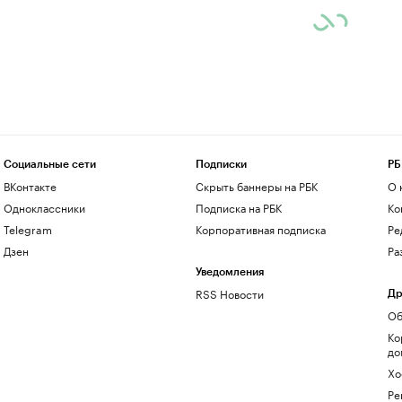
Социальные сети
Подписки
РБ
ВКонтакте
Скрыть баннеры на РБК
О 
Одноклассники
Подписка на РБК
Ко
Telegram
Корпоративная подписка
Ре
Дзен
Ра
Уведомления
RSS Новости
Др
Об
Ко
до
Хо
Ре