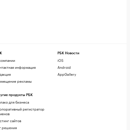
К
РБК Новости
компании
iOS
нтактная информация
Android
дакция
AppGallery
змещение рекламы
угие продукты РБК
лако для бизнеса
рпоративный регистратор
менов
стинг сайтов
г.решения