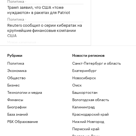
Политика
Трамп заявил, что США «тоже
нуждаются» в ракетах для Patriot
Политика
Reuters сообщил о серии кибератак на
крупнейшие финансовые компании
США
Новая категория
Трамп подписал указы,
ограничивающие право на
Рубрики
Новости регионов
гражданство по рождению
Политика
Санкт-Петербург и область
Политика
Экономика
Екатеринбург
В Пензенской области ввели план
«Ковер»
Общество
Новосибирск
Политика
Бизнес
Омск
Четыре человека погибли при взрыве в
Технологии и медиа
Башкортостан
автобусе в Сирии
Финансы
Вологодская область
Общество
Биографии
Калининград
Загрузить еще
База знаний
Краснодарский край
РБК Образование
Нижний Новгород
Пермский край
Ростов-на-Дону