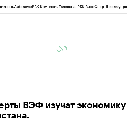
жимость
Autonews
РБК Компании
Телеканал
РБК Вино
Спорт
Школа упра
ипто
РБК Бизнес-среда
Дискуссионный клуб
Исследования
Кредитные 
рагентов
Политика
Экономика
Бизнес
Технологии и медиа
Финансы
Рын
ерты ВЭФ изучат экономику
рстана.