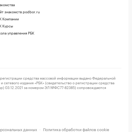
акомства
йт знакомств podbor.ru
К Компании
К Курсы
ола управления РБК
регистрации средства массовой информации выдано Федеральной
и сетевого издания «РБК» (свидетельство о регистрации средства
ор) 03.12.2021 за номером ЭЛ №ФС77-82385) сопровождаются
ерсональных данных
Политика обработки файлов cookie
·