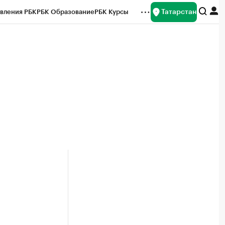
Татарстан
вления РБК
РБК Образование
РБК Курсы
рейтинги
Франшизы
Газета
ок наличной валюты