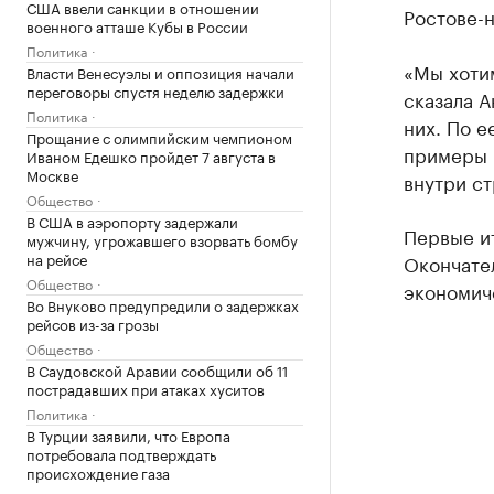
США ввели санкции в отношении
Ростове-н
военного атташе Кубы в России
Политика
«Мы хотим
Власти Венесуэлы и оппозиция начали
переговоры спустя неделю задержки
сказала А
Политика
них. По е
Прощание с олимпийским чемпионом
примеры р
Иваном Едешко пройдет 7 августа в
Москве
внутри ст
Общество
В США в аэропорту задержали
Первые ит
мужчину, угрожавшего взорвать бомбу
на рейсе
Окончате
Общество
экономич
Во Внуково предупредили о задержках
рейсов из-за грозы
Общество
В Саудовской Аравии сообщили об 11
пострадавших при атаках хуситов
Политика
В Турции заявили, что Европа
потребовала подтверждать
происхождение газа