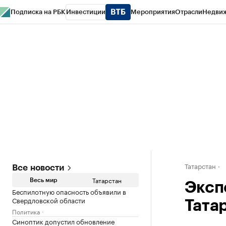
Подписка на РБК
Инвестиции
Мероприятия
Отрасли
Недви
РБК Life
Тренды
Визионеры
Национальные проекты
Город
Стиль
Кр
Спецпроекты СПб
Конференции СПб
Спецпроекты
Проверка конт
Татарстан
Все новости
Татарстан
Весь мир
Эксп
Беспилотную опасность объявили в
Свердловской области
Тата
Политика
Синоптик допустил обновление