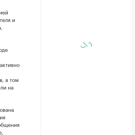
ией
теля и
,
оде
активно
, в том
ли на
зована
ия
 общения
е,