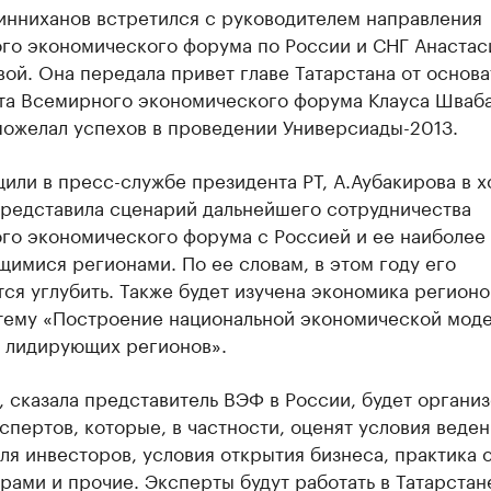
инниханов встретился с руководителем направления
го экономического форума по России и СНГ Анастас
ой. Она передала привет главе Татарстана от основа
та Всемирного экономического форума Клауса Шваба
пожелал успехов в проведении Универсиады-2013.
или в пресс-службе президента РТ, А.Аубакирова в х
представила сценарий дальнейшего сотрудничества
го экономического форума с Россией и ее наиболее 
имися регионами. По ее словам, в этом году его
ся углубить. Также будет изучена экономика регионов
 тему «Построение национальной экономической моде
 лидирующих регионов».
, сказала представитель ВЭФ в России, будет органи
спертов, которые, в частности, оценят условия веден
ля инвесторов, условия открытия бизнеса, практика
рами и прочие. Эксперты будут работать в Татарстан