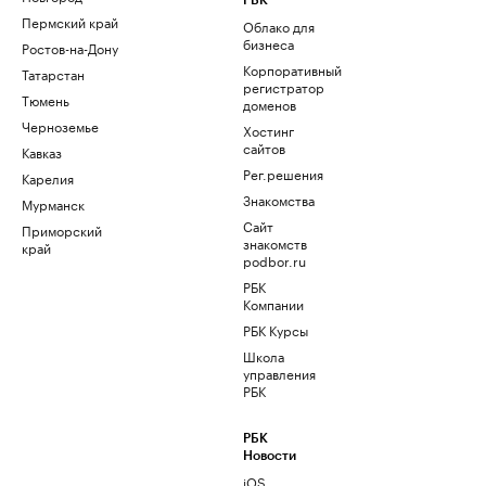
РБК
Пермский край
Облако для
бизнеса
Ростов-на-Дону
Корпоративный
Татарстан
регистратор
Тюмень
доменов
Черноземье
Хостинг
сайтов
Кавказ
Рег.решения
Карелия
Знакомства
Мурманск
Сайт
Приморский
знакомств
край
podbor.ru
РБК
Компании
РБК Курсы
Школа
управления
РБК
РБК
Новости
iOS