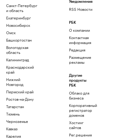
Уведомления
Санкт-Петербург
RSS Новости
и область
Екатеринбург
РБК
Новосибирск
О компании
Омск
Контактная
Башкортостан
информация
Вологодская
Редакция
область
Размещение
Калининград
рекламы
Краснодарский
край
Другие
Нижний
продукты
Новгород
РБК
Пермский край
Облако для
бизнеса
Ростов-на-Дону
Корпоративный
Татарстан
регистратор
Тюмень
доменов
Черноземье
Хостинг
сайтов
Кавказ
Рег.решения
Карелия