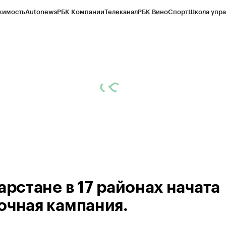
жимость
Autonews
РБК Компании
Телеканал
РБК Вино
Спорт
Школа упра
ипто
РБК Бизнес-среда
Дискуссионный клуб
Исследования
Кредитные 
рагентов
Политика
Экономика
Бизнес
Технологии и медиа
Финансы
Рын
арстане в 17 районах начата
очная кампания.