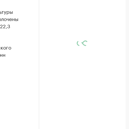
ьтуры
молочены
22,3
ского
онн