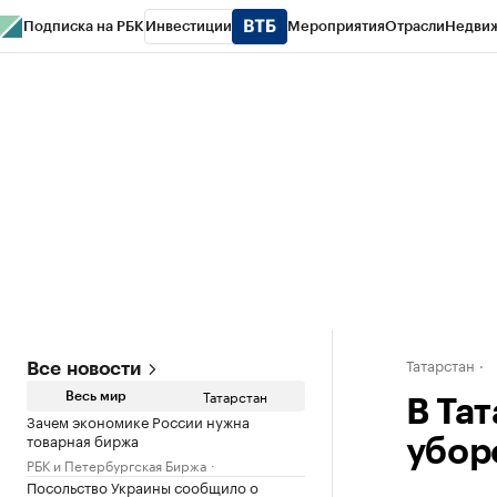
Подписка на РБК
Инвестиции
Мероприятия
Отрасли
Недви
РБК Life
Тренды
Визионеры
Национальные проекты
Город
Стиль
Кр
Спецпроекты СПб
Конференции СПб
Спецпроекты
Проверка конт
Татарстан
Все новости
Татарстан
Весь мир
В Тат
Зачем экономике России нужна
товарная биржа
убор
РБК и Петербургская Биржа
Посольство Украины сообщило о