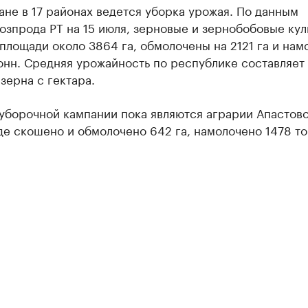
ане в 17 районах ведется уборка урожая. По данным
зпрода РТ на 15 июля, зерновые и зернобобовые кул
площади около 3864 га, обмолочены на 2121 га и на
онн. Средняя урожайность по республике составляет 
зерна с гектара.
уборочной кампании пока являются аграрии Апастов
де скошено и обмолочено 642 га, намолочено 1478 т