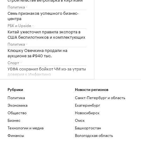
Политика
Семь признаков успешного бизнес-
центра
РБК и Upside
Китай ужесточил правила экспорта в
США беспилотников и комплектующих
Политика
Клюшку Овечкина продали на
аукционе за ₽940 тыс.
Спорт
УЕФА сохранил бойкот ЧМ из-за утраты
доверия к Инфантино
Спорт
В каких регионах ослабили меры по
Рубрики
Новости регионов
бензину. Карта и актуальная ситуация
Политика
Санкт-Петербург и область
Подписка на РБК
Экономика
Екатеринбург
В Wildberries рассказали, как
предпринимателям подтвердить ущерб
Общество
Новосибирск
от атак
Бизнес
Омск
Бизнес
Технологии и медиа
Башкортостан
В бизнес-центре «Адмирал» в Южном
порту залит первый куб бетона
Финансы
Вологодская область