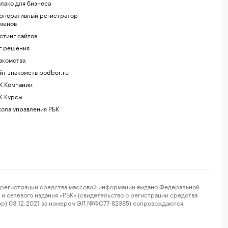
лако для бизнеса
рпоративный регистратор
менов
стинг сайтов
г.решения
акомства
йт знакомств podbor.ru
К Компании
К Курсы
ола управления РБК
регистрации средства массовой информации выдано Федеральной
и сетевого издания «РБК» (свидетельство о регистрации средства
ор) 03.12.2021 за номером ЭЛ №ФС77-82385) сопровождаются