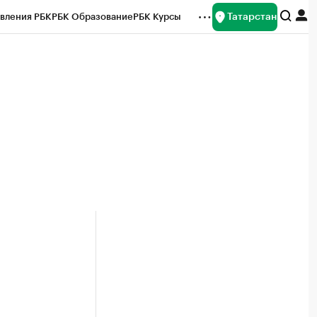
Татарстан
вления РБК
РБК Образование
РБК Курсы
рейтинги
Франшизы
Газета
ок наличной валюты