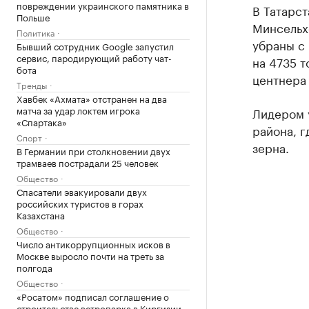
повреждении украинского памятника в
В Татарст
Польше
Минсельхо
Политика
убраны с 
Бывший сотрудник Google запустил
сервис, пародирующий работу чат-
на 4735 т
бота
центнера 
Тренды
Хавбек «Ахмата» отстранен на два
матча за удар локтем игрока
Лидером 
«Спартака»
района, г
Спорт
зерна.
В Германии при столкновении двух
трамваев пострадали 25 человек
Общество
Спасатели эвакуировали двух
российских туристов в горах
Казахстана
Общество
Число антикоррупционных исков в
Москве выросло почти на треть за
полгода
Общество
«Росатом» подписал соглашение о
строительстве ветропарка в Киргизии