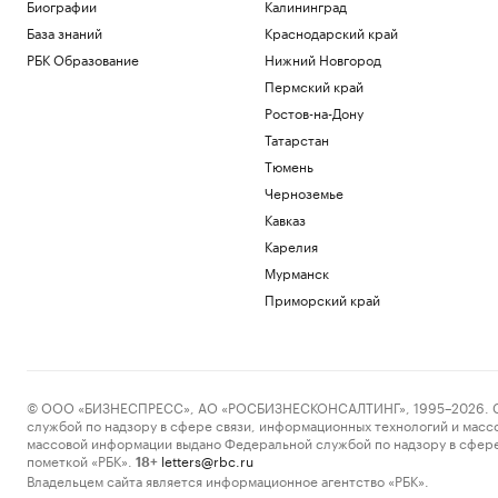
Пресс-релиз
Биографии
Калининград
Военная операция на Украине. Главное
База знаний
Краснодарский край
Политика
РБК Образование
Нижний Новгород
«Билайн» расширил транспортную сеть
Пермский край
между дата-центрами Москвы
Ростов-на-Дону
Отрасли
Татарстан
В Армении назвали необоснованными
ограничения на экспорт в Россию
Тюмень
Политика
Черноземье
У Колизея раскопали «казармы
Кавказ
древнеримских пожарных».
Фотографии
Карелия
Общество
Мурманск
Генпрокуратура признала
Приморский край
нежелательным фонд Human Rights
Foundation
Политика
Загрузить еще
© ООО «БИЗНЕСПРЕСС», АО «РОСБИЗНЕСКОНСАЛТИНГ», 1995–2026. Сообщ
службой по надзору в сфере связи, информационных технологий и масс
массовой информации выдано Федеральной службой по надзору в сфере
пометкой «РБК».
letters@rbc.ru
18+
Владельцем сайта является информационное агентство «РБК».