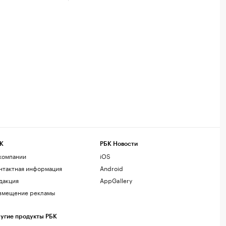
К
РБК Новости
компании
iOS
нтактная информация
Android
дакция
AppGallery
змещение рекламы
угие продукты РБК