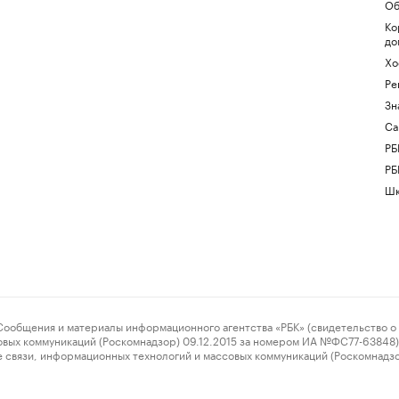
Об
Ко
до
Хо
Ре
Зн
Са
РБ
РБ
Шк
ения и материалы информационного агентства «РБК» (свидетельство о 
овых коммуникаций (Роскомнадзор) 09.12.2015 за номером ИА №ФС77-63848) 
 связи, информационных технологий и массовых коммуникаций (Роскомнадз