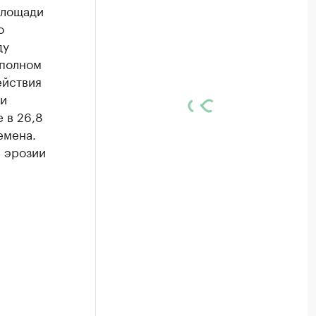
площади
о
ду
 полном
ействия
 и
 в 26,8
емена.
в эрозии