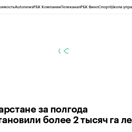
жимость
Autonews
РБК Компании
Телеканал
РБК Вино
Спорт
Школа упра
ипто
РБК Бизнес-среда
Дискуссионный клуб
Исследования
Кредитные 
рагентов
Политика
Экономика
Бизнес
Технологии и медиа
Финансы
Рын
тарстане за полгода
тановили более 2 тысяч га ле