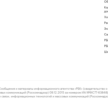
Об
Ко
до
Хо
Ре
Зн
Са
РБ
РБ
Шк
ения и материалы информационного агентства «РБК» (свидетельство о 
овых коммуникаций (Роскомнадзор) 09.12.2015 за номером ИА №ФС77-63848) 
 связи, информационных технологий и массовых коммуникаций (Роскомнадз