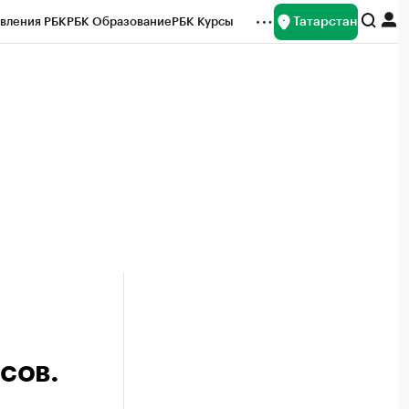
Татарстан
вления РБК
РБК Образование
РБК Курсы
рейтинги
Франшизы
Газета
ок наличной валюты
сов.