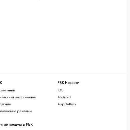
К
РБК Новости
компании
iOS
нтактная информация
Android
дакция
AppGallery
змещение рекламы
угие продукты РБК