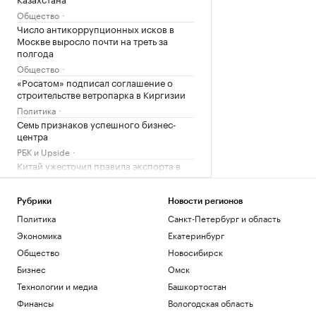
Общество
Число антикоррупционных исков в
Москве выросло почти на треть за
полгода
Общество
«Росатом» подписал соглашение о
строительстве ветропарка в Киргизии
Политика
Семь признаков успешного бизнес-
центра
РБК и Upside
Китай ужесточил правила экспорта в
США беспилотников и комплектующих
Политика
Рубрики
Новости регионов
Клюшку Овечкина продали на
Политика
Санкт-Петербург и область
аукционе за ₽940 тыс.
Спорт
Экономика
Екатеринбург
УЕФА сохранил бойкот ЧМ из-за утраты
Общество
Новосибирск
доверия к Инфантино
Бизнес
Омск
Спорт
Технологии и медиа
Башкортостан
В каких регионах ослабили меры по
бензину. Карта и актуальная ситуация
Финансы
Вологодская область