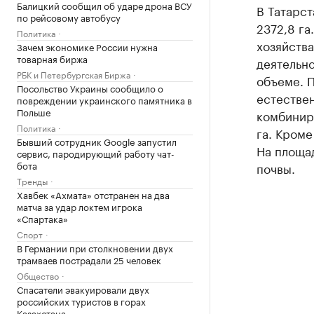
Балицкий сообщил об ударе дрона ВСУ
В Татарс
по рейсовому автобусу
2372,8 га
Политика
хозяйства
Зачем экономике России нужна
товарная биржа
деятельно
РБК и Петербургская Биржа
объеме. П
Посольство Украины сообщило о
естествен
повреждении украинского памятника в
Польше
комбинир
Политика
га. Кроме
Бывший сотрудник Google запустил
На площад
сервис, пародирующий работу чат-
бота
почвы.
Тренды
Хавбек «Ахмата» отстранен на два
матча за удар локтем игрока
«Спартака»
Спорт
В Германии при столкновении двух
трамваев пострадали 25 человек
Общество
Спасатели эвакуировали двух
российских туристов в горах
Казахстана