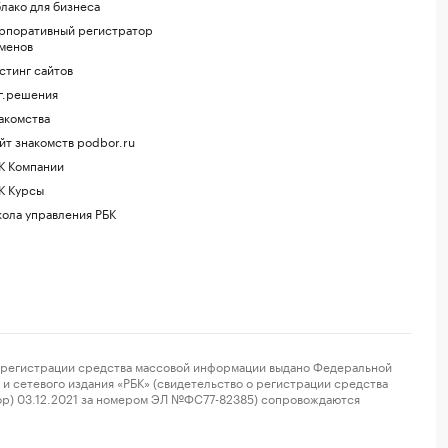
лако для бизнеса
рпоративный регистратор
менов
стинг сайтов
г.решения
акомства
йт знакомств podbor.ru
К Компании
К Курсы
ола управления РБК
регистрации средства массовой информации выдано Федеральной
и сетевого издания «РБК» (свидетельство о регистрации средства
ор) 03.12.2021 за номером ЭЛ №ФС77-82385) сопровождаются