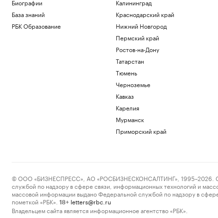
Подписка на РБК
Биографии
Калининград
В Wildberries рассказали, как
База знаний
Краснодарский край
предпринимателям подтвердить ущерб
РБК Образование
Нижний Новгород
от атак
Пермский край
Бизнес
В бизнес-центре «Адмирал» в Южном
Ростов-на-Дону
порту залит первый куб бетона
Татарстан
Пресс-релиз
Тюмень
Военная операция на Украине. Главное
Черноземье
Политика
Кавказ
«Билайн» расширил транспортную сеть
между дата-центрами Москвы
Карелия
Отрасли
Мурманск
В Армении назвали необоснованными
Приморский край
ограничения на экспорт в Россию
Политика
Загрузить еще
© ООО «БИЗНЕСПРЕСС», АО «РОСБИЗНЕСКОНСАЛТИНГ», 1995–2026. Сообщ
службой по надзору в сфере связи, информационных технологий и масс
массовой информации выдано Федеральной службой по надзору в сфере
пометкой «РБК».
letters@rbc.ru
18+
Владельцем сайта является информационное агентство «РБК».