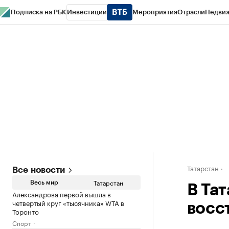
Подписка на РБК
Инвестиции
Мероприятия
Отрасли
Недви
РБК Life
Тренды
Визионеры
Национальные проекты
Город
Стиль
Кр
Спецпроекты СПб
Конференции СПб
Спецпроекты
Проверка конт
Татарстан
Все новости
Татарстан
Весь мир
В Та
Александрова первой вышла в
четвертый круг «тысячника» WTA в
восс
Торонто
Спорт