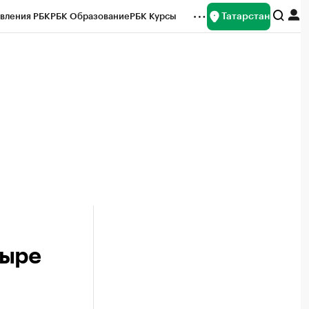
Татарстан
вления РБК
РБК Образование
РБК Курсы
рейтинги
Франшизы
Газета
ок наличной валюты
тыре