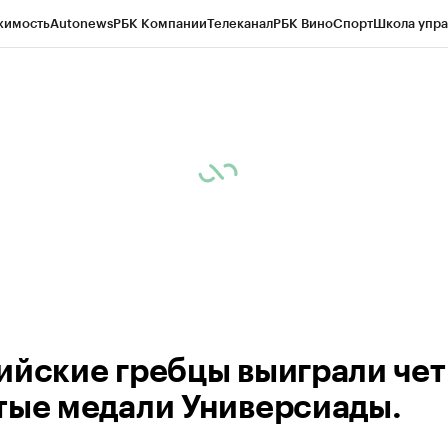
жимость
Autonews
РБК Компании
Телеканал
РБК Вино
Спорт
Школа упра
ипто
РБК Бизнес-среда
Дискуссионный клуб
Исследования
Кредитные 
рагентов
Политика
Экономика
Бизнес
Технологии и медиа
Финансы
Рын
ийские гребцы выиграли че
тые медали Универсиады.