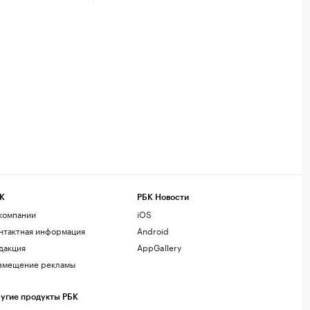
К
РБК Новости
компании
iOS
нтактная информация
Android
дакция
AppGallery
змещение рекламы
угие продукты РБК