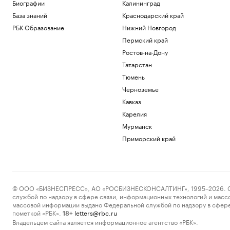
Пресс-релиз
Биографии
Калининград
Военная операция на Украине. Главное
База знаний
Краснодарский край
Политика
РБК Образование
Нижний Новгород
«Билайн» расширил транспортную сеть
Пермский край
между дата-центрами Москвы
Ростов-на-Дону
Отрасли
Татарстан
В Армении назвали необоснованными
ограничения на экспорт в Россию
Тюмень
Политика
Черноземье
У Колизея раскопали «казармы
Кавказ
древнеримских пожарных».
Фотографии
Карелия
Общество
Мурманск
Генпрокуратура признала
Приморский край
нежелательным фонд Human Rights
Foundation
Политика
Загрузить еще
© ООО «БИЗНЕСПРЕСС», АО «РОСБИЗНЕСКОНСАЛТИНГ», 1995–2026. Сообщ
службой по надзору в сфере связи, информационных технологий и масс
массовой информации выдано Федеральной службой по надзору в сфере
пометкой «РБК».
letters@rbc.ru
18+
Владельцем сайта является информационное агентство «РБК».