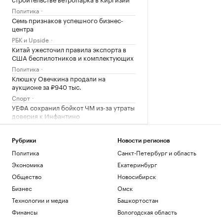
Политика
Семь признаков успешного бизнес-
центра
РБК и Upside
Китай ужесточил правила экспорта в
США беспилотников и комплектующих
Политика
Клюшку Овечкина продали на
аукционе за ₽940 тыс.
Спорт
УЕФА сохранил бойкот ЧМ из-за утраты
доверия к Инфантино
Спорт
В каких регионах ослабили меры по
Рубрики
Новости регионов
бензину. Карта и актуальная ситуация
Политика
Санкт-Петербург и область
Подписка на РБК
Экономика
Екатеринбург
В Wildberries рассказали, как
предпринимателям подтвердить ущерб
Общество
Новосибирск
от атак
Бизнес
Омск
Бизнес
Технологии и медиа
Башкортостан
В бизнес-центре «Адмирал» в Южном
порту залит первый куб бетона
Финансы
Вологодская область