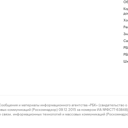
Об
Ко
до
Хо
Ре
Зн
Са
РБ
РБ
Шк
ения и материалы информационного агентства «РБК» (свидетельство о 
овых коммуникаций (Роскомнадзор) 09.12.2015 за номером ИА №ФС77-63848) 
 связи, информационных технологий и массовых коммуникаций (Роскомнадз