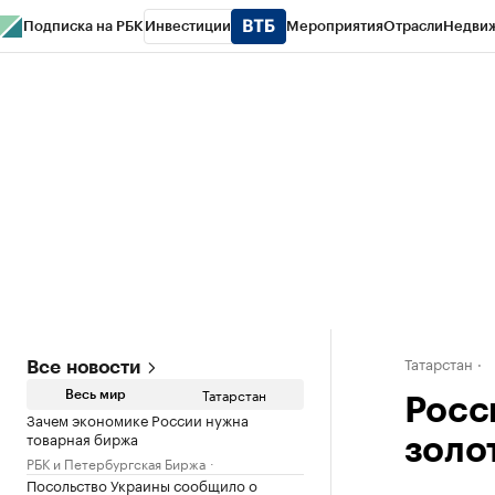
Подписка на РБК
Инвестиции
Мероприятия
Отрасли
Недви
РБК Life
Тренды
Визионеры
Национальные проекты
Город
Стиль
Кр
Спецпроекты СПб
Конференции СПб
Спецпроекты
Проверка конт
Татарстан
Все новости
Татарстан
Весь мир
Росс
Зачем экономике России нужна
товарная биржа
золо
РБК и Петербургская Биржа
Посольство Украины сообщило о