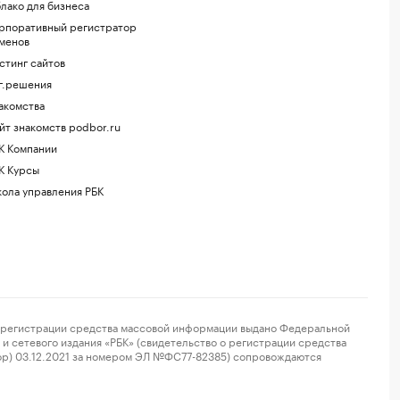
лако для бизнеса
рпоративный регистратор
менов
стинг сайтов
г.решения
акомства
йт знакомств podbor.ru
К Компании
К Курсы
ола управления РБК
регистрации средства массовой информации выдано Федеральной
и сетевого издания «РБК» (свидетельство о регистрации средства
ор) 03.12.2021 за номером ЭЛ №ФС77-82385) сопровождаются