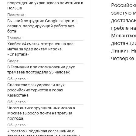
повреждении украинского памятника в
Российск
Польше
золотую м
Политика
досталас
Бывший сотрудник Google запустил
сервис, пародирующий работу чат-
гребле на
бота
Мелантьев
Тренды
дистанции
Хавбек «Ахмата» отстранен на два
матча за удар локтем игрока
Липкин Н
«Спартака»
четверке 
Спорт
В Германии при столкновении двух
трамваев пострадали 25 человек
Общество
Спасатели эвакуировали двух
российских туристов в горах
Казахстана
Общество
Число антикоррупционных исков в
Москве выросло почти на треть за
полгода
Общество
«Росатом» подписал соглашение о
строительстве ветропарка в Киргизии