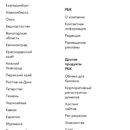
Екатеринбург
РБК
Новосибирск
О компании
Омск
Контактная
Башкортостан
информация
Вологодская
Редакция
область
Размещение
Калининград
рекламы
Краснодарский
край
Другие
Нижний
продукты
Новгород
РБК
Пермский край
Облако для
бизнеса
Ростов-на-Дону
Корпоративный
Татарстан
регистратор
Тюмень
доменов
Черноземье
Хостинг
сайтов
Кавказ
Рег.решения
Карелия
Знакомства
Мурманск
Сайт