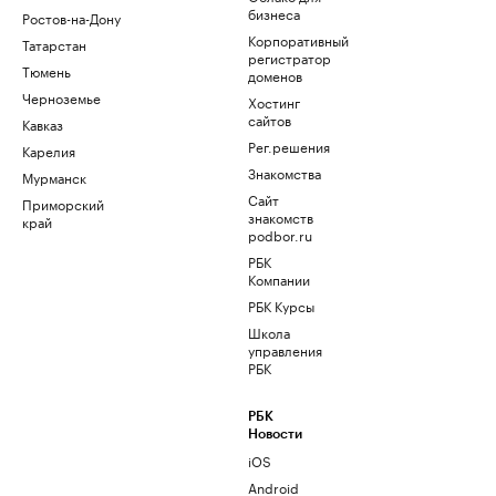
бизнеса
Ростов-на-Дону
Корпоративный
Татарстан
регистратор
Тюмень
доменов
Черноземье
Хостинг
сайтов
Кавказ
Рег.решения
Карелия
Знакомства
Мурманск
Сайт
Приморский
знакомств
край
podbor.ru
РБК
Компании
РБК Курсы
Школа
управления
РБК
РБК
Новости
iOS
Android