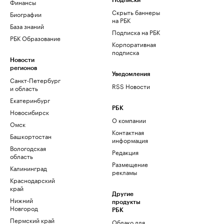
Финансы
Подписки
Скрыть баннеры
Биографии
на РБК
База знаний
Подписка на РБК
РБК Образование
Корпоративная
подписка
Новости
регионов
Уведомления
Санкт-Петербург
RSS Новости
и область
Екатеринбург
РБК
Новосибирск
О компании
Омск
Контактная
Башкортостан
информация
Вологодская
Редакция
область
Размещение
Калининград
рекламы
Краснодарский
край
Другие
Нижний
продукты
Новгород
РБК
Пермский край
Облако для